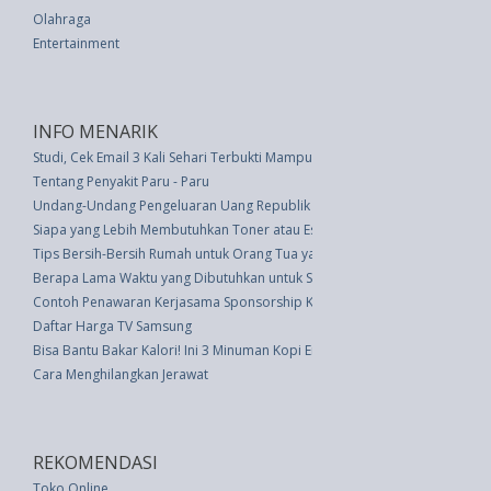
Olahraga
Entertainment
INFO MENARIK
Studi, Cek Email 3 Kali Sehari Terbukti Mampu Kurangi Stres
Tentang Penyakit Paru - Paru
Undang-Undang Pengeluaran Uang Republik Indonesia (UU 19 thn 1946)
Siapa yang Lebih Membutuhkan Toner atau Esens Kulit?
Tips Bersih-Bersih Rumah untuk Orang Tua yang Bekerja
Berapa Lama Waktu yang Dibutuhkan untuk Sembuh dari Patah Hati
Contoh Penawaran Kerjasama Sponsorship Kegiatan HUT PAUD / TK
Daftar Harga TV Samsung
Bisa Bantu Bakar Kalori! Ini 3 Minuman Kopi Enak yang Bisa Anda Buat di
Cara Menghilangkan Jerawat
REKOMENDASI
Toko Online