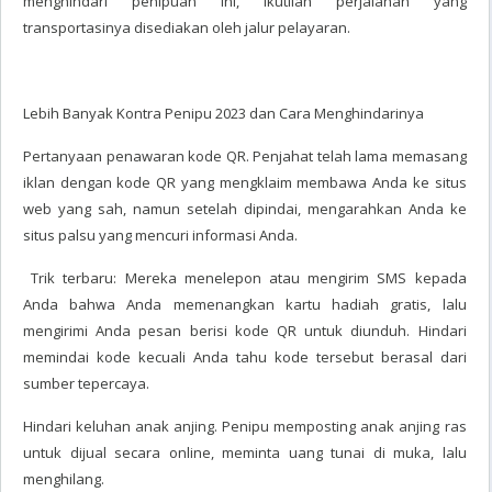
menghindari penipuan ini, ikutilah perjalanan yang
transportasinya disediakan oleh jalur pelayaran.
Lebih Banyak Kontra Penipu 2023 dan Cara Menghindarinya
Pertanyaan penawaran kode QR. Penjahat telah lama memasang
iklan dengan kode QR yang mengklaim membawa Anda ke situs
web yang sah, namun setelah dipindai, mengarahkan Anda ke
situs palsu yang mencuri informasi Anda.
Trik terbaru: Mereka menelepon atau mengirim SMS kepada
Anda bahwa Anda memenangkan kartu hadiah gratis, lalu
mengirimi Anda pesan berisi kode QR untuk diunduh. Hindari
memindai kode kecuali Anda tahu kode tersebut berasal dari
sumber tepercaya.
Hindari keluhan anak anjing. Penipu memposting anak anjing ras
untuk dijual secara online, meminta uang tunai di muka, lalu
menghilang.