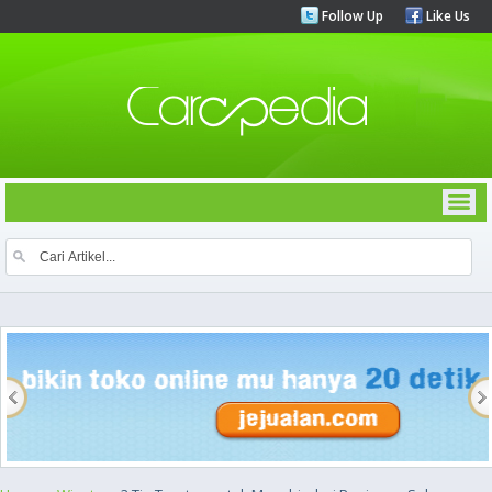
Follow Up
Like Us