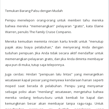
Temukan Barang Palsu dengan Mudah
Penipu menelepon orang-orang untuk memberi tahu mereka
bahwa mereka “memenangkan” pelayaran “gratis”, kata Elaine
Warren, penulis The Family Cruise Companio.
Mereka kemudian meminta rincian kartu kredit untuk “menutup
pajak atau biaya pelabuhan,” dan menyerang Anda dengan
tuduhan penipuan. Jika Anda tidak secara aktif mendaftar untuk
memenangkan pelayaran gratis, dan jika Anda diminta membayar
apa pun di muka, tutup saja teleponnya.
Juga cerdas: Hindari “penipuan lalu lintas” yang menargetkan
wisatawan kapal pesiar yang menyewa kendaraan harian seperti
moped saat berada di pelabuhan. Penipu yang menyamar
sebagai polisi akan “menilang” wisatawan, mengetahui bahwa
mereka sedang terburu-buru untuk kembali ke kapal dan
kemungkinan besar akan membayar tanpa ragu-ragu. Untuk