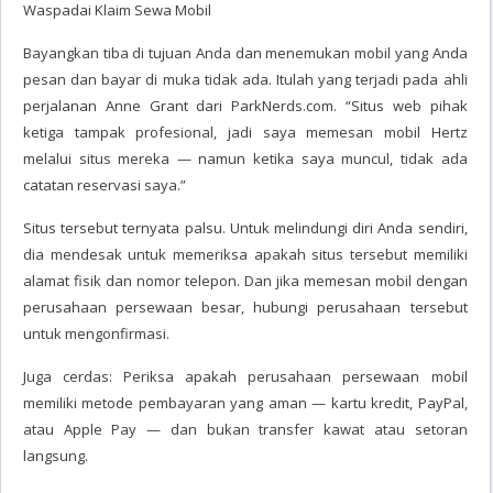
Waspadai Klaim Sewa Mobil
Bayangkan tiba di tujuan Anda dan menemukan mobil yang Anda
pesan dan bayar di muka tidak ada. Itulah yang terjadi pada ahli
perjalanan Anne Grant dari ParkNerds.com. “Situs web pihak
ketiga tampak profesional, jadi saya memesan mobil Hertz
melalui situs mereka — namun ketika saya muncul, tidak ada
catatan reservasi saya.”
Situs tersebut ternyata palsu. Untuk melindungi diri Anda sendiri,
dia mendesak untuk memeriksa apakah situs tersebut memiliki
alamat fisik dan nomor telepon. Dan jika memesan mobil dengan
perusahaan persewaan besar, hubungi perusahaan tersebut
untuk mengonfirmasi.
Juga cerdas: Periksa apakah perusahaan persewaan mobil
memiliki metode pembayaran yang aman — kartu kredit, PayPal,
atau Apple Pay — dan bukan transfer kawat atau setoran
langsung.