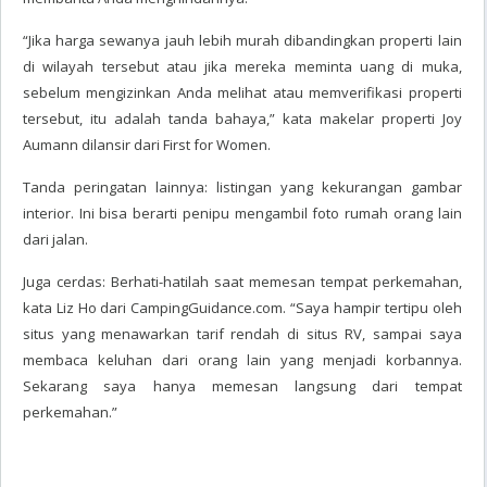
“Jika harga sewanya jauh lebih murah dibandingkan properti lain
di wilayah tersebut atau jika mereka meminta uang di muka,
sebelum mengizinkan Anda melihat atau memverifikasi properti
tersebut, itu adalah tanda bahaya,” kata makelar properti Joy
Aumann dilansir dari First for Women.
Tanda peringatan lainnya: listingan yang kekurangan gambar
interior. Ini bisa berarti penipu mengambil foto rumah orang lain
dari jalan.
Juga cerdas: Berhati-hatilah saat memesan tempat perkemahan,
kata Liz Ho dari CampingGuidance.com. “Saya hampir tertipu oleh
situs yang menawarkan tarif rendah di situs RV, sampai saya
membaca keluhan dari orang lain yang menjadi korbannya.
Sekarang saya hanya memesan langsung dari tempat
perkemahan.”