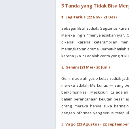
3 Tanda yang Tidak Bisa Men
1. Sagitarius (22 Nov - 21 Des)
Sebagai filsuf zodiak, Sagitarius ku
Mereka ingin "menyelesaikannya". O
dikenal karena keterampilan m
meningkatkan drama. Berhati-hatilah 
karena jika itu adalah cerita yang c
2. Gemini (21 Mei - 20 Juni)
Gemini adalah gosip kelas zodiak jadi
mereka adalah Merkurius — sang pem
berkomunikasi! Meskipun itu adalah
dalam perencanaan kejutan besar a
orang, mereka hanya suka bermain 
dengan informasi yang serius, tetapi
3. Virgo (23 Agustus - 22 September