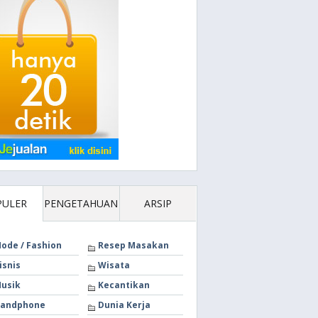
PULER
PENGETAHUAN
ARSIP
ode / Fashion
Resep Masakan
isnis
Wisata
usik
Kecantikan
andphone
Dunia Kerja