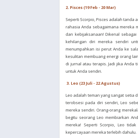
2. Pisces (19 Feb - 20 Mar)
Seperti Scorpio, Pisces adalah tanda
rahasia Anda sebagaimana mereka me
dan kebijaksanaan! Dikenal sebagai 
kehilangan diri mereka sendiri unt
menumpahkan isi perut Anda ke sala
kesulitan membuang energi orang la
di jurnal atau terapis. Jadi jika And
untuk Anda sendiri.
3. Leo (23 Juli - 22 Agustus)
Leo adalah teman yang sangat setia 
terobsesi pada diri sendiri, Leo seb
mereka sendiri. Orang-orang mereka
begitu seorang Leo membiarkan And
mereka! Seperti Scorpio, Leo tid
kepercayaan mereka terlebih dahulu.