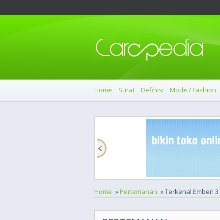
Home
Surat
Definisi
Mode / Fashion
Home
»
Pertemanan
» Terkenal Ember! 3