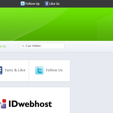
Follow Up
Like Us
r Isi
Fans & Like
Follow Us