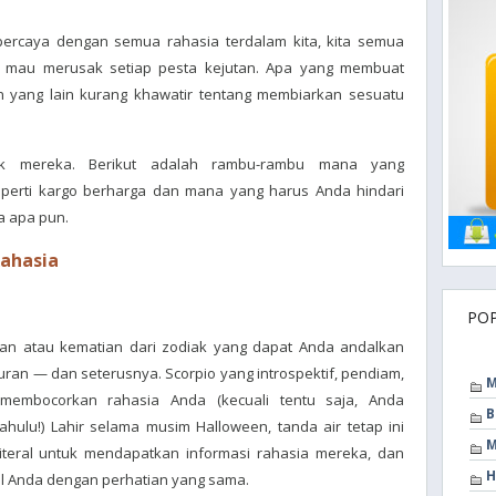
ercaya dengan semua rahasia terdalam kita, kita semua
k mau merusak setiap pesta kejutan. Apa yang membuat
 yang lain kurang khawatir tentang membiarkan sesuatu
ak mereka. Berikut adalah rambu-rambu mana yang
perti kargo berharga dan mana yang harus Anda hindari
 apa pun.
Rahasia
PO
nan atau kematian dari zodiak yang dapat Anda andalkan
an — dan seterusnya. Scorpio yang introspektif, pendiam,
M
membocorkan rahasia Anda (kecuali tentu saja, Anda
B
ulu!) Lahir selama musim Halloween, tanda air tetap ini
M
teral untuk mendapatkan informasi rahasia mereka, dan
H
l Anda dengan perhatian yang sama.