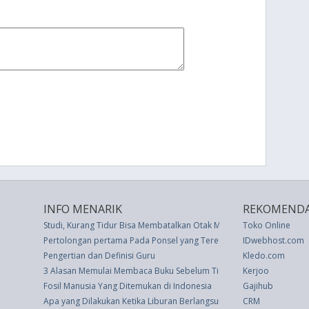
INFO MENARIK
REKOMENDA
Studi, Kurang Tidur Bisa Membatalkan Otak Manfaat Olahraga
Toko Online
Pertolongan pertama Pada Ponsel yang Terendam Air
IDwebhost.com
Pengertian dan Definisi Guru
Kledo.com
3 Alasan Memulai Membaca Buku Sebelum Tidur
Kerjoo
Fosil Manusia Yang Ditemukan di Indonesia
Gajihub
Apa yang Dilakukan Ketika Liburan Berlangsung Gagal
CRM