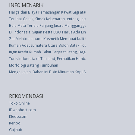
INFO MENARIK
Harga dan Biaya Pemasangan Kawat Gigi atau Behel
Terlihat Cantik, Simak Kebenaran tentang Lesung Pipi
Bulu Mata Terlalu Panjang Justru Mengganggu Kesehatan Mata
Di Indonesia, Sajian Pesta BBQ Harus Ada Lima Makanan Ini
Zat Melatonin pada Kosmetik Membuat Kulit Segar dan Cantik
Rumah Adat Sumatera Utara Bolon Batak Toba
Ingin Kredit Rumah Takut Terjerat Utang, Bagaimana?
Turis Indonesia di Thailand, Perhatikan Himbauan Berikut
Morfologi Batang Tumbuhan
Mengejutkan! Bahan ini Bikin Minuman Kopi Anda Lebih Enak dan Sehat
REKOMENDASI
Toko Online
IDwebhost.com
Kledo.com
Kerjoo
Gajihub