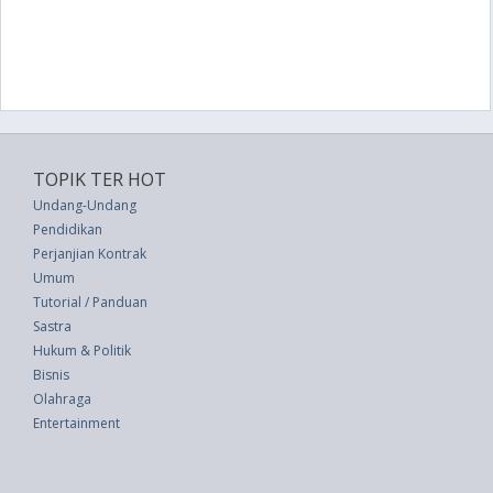
TOPIK TER HOT
Undang-Undang
Pendidikan
Perjanjian Kontrak
Umum
Tutorial / Panduan
Sastra
Hukum & Politik
Bisnis
Olahraga
Entertainment