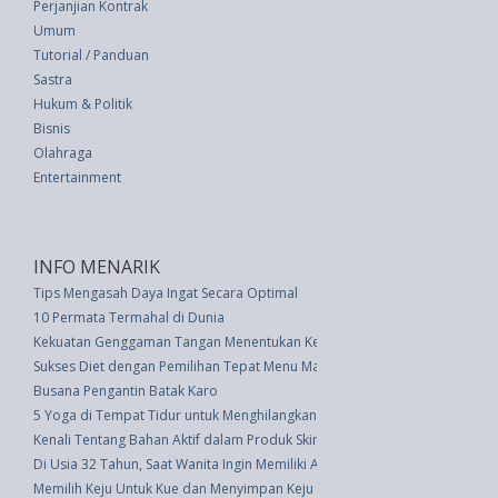
Perjanjian Kontrak
Umum
Tutorial / Panduan
Sastra
Hukum & Politik
Bisnis
Olahraga
Entertainment
INFO MENARIK
Tips Mengasah Daya Ingat Secara Optimal
10 Permata Termahal di Dunia
Kekuatan Genggaman Tangan Menentukan Kesuksesan Masa Depan
Sukses Diet dengan Pemilihan Tepat Menu Makan Siang
Busana Pengantin Batak Karo
5 Yoga di Tempat Tidur untuk Menghilangkan Sakit Leher dan Bahu
Kenali Tentang Bahan Aktif dalam Produk Skincare
Di Usia 32 Tahun, Saat Wanita Ingin Memiliki Anak
Memilih Keju Untuk Kue dan Menyimpan Keju yang Terbuka