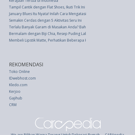
Kerajaan Tertua di Indonesia
Tampil Cantik dengan Flat Shoes, Ikuti Trik Ini
January Blues Itu Nyata! Inilah Cara Mengatasinya
Semakin Cerdas dengan 5 Aktivitas Seru Ini
Terlalu Banyak Garam di Masakan Anda? Bahan Pokok Dapur Ini Mengura
Bermalam dengan Biji Chia, Resep Puding Labu
Membeli Lipstik Matte, Perhatikan Beberapa Hal Berikut Ini
REKOMENDASI
Toko Online
IDwebhost.com
Kledo.com
Kerjoo
Gajihub
CRM
We are Pilihan Warna Terang Untuk Dekorasi Rumah - - CARApedia