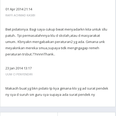
01 Apr 2014 21:14
RAFFI ACHMAD KASIBI
Bwt pidatonya. Bagi saya cukup bwat menyadarkn kita untuk sllu
patuh.. Tpi permasalahnnya klu d skolah,atau d masyarakat
umum.. Kbnyakn mengabaikan peraturan2 yg ada. Gimana unk
meyakinkan mereka smua,supaya tidk mengngagap remeh
peraturan trsbut.??nnnnThank..
23 Jan 2014 13:17
UUM CI PENYENDIRI
Makacih buat yg bkn pidato tp kya gimana klo yg ad surat pendek
ny sya d suruh sm guru sya supaya ada surat pendek ny