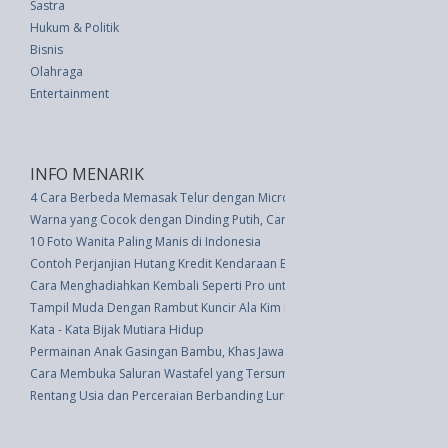
Sastra
Hukum & Politik
Bisnis
Olahraga
Entertainment
INFO MENARIK
4 Cara Berbeda Memasak Telur dengan Microwave
Warna yang Cocok dengan Dinding Putih, Cara Menghias dengan Warna P
10 Foto Wanita Paling Manis di Indonesia
Contoh Perjanjian Hutang Kredit Kendaraan Bermotor
Cara Menghadiahkan Kembali Seperti Pro untuk Menghemat Uang
Tampil Muda Dengan Rambut Kuncir Ala Kim Kadarshian
Kata - Kata Bijak Mutiara Hidup
Permainan Anak Gasingan Bambu, Khas Jawa Tengah
Cara Membuka Saluran Wastafel yang Tersumbat�6 Cara Berbeda
Rentang Usia dan Perceraian Berbanding Lurus dalam Hubungan