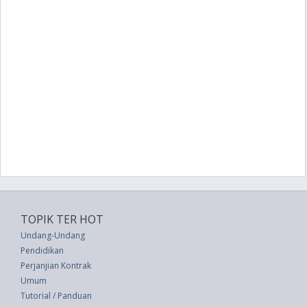
TOPIK TER HOT
Undang-Undang
Pendidikan
Perjanjian Kontrak
Umum
Tutorial / Panduan