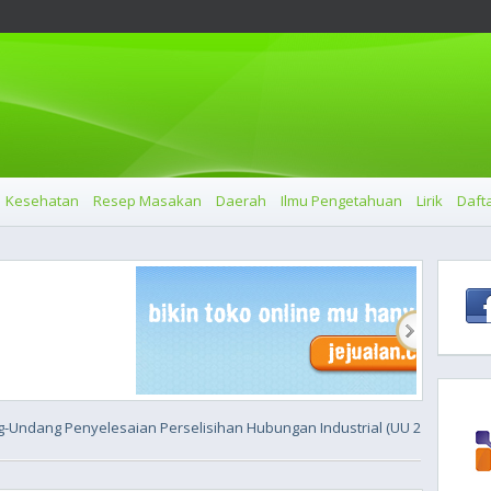
Kesehatan
Resep Masakan
Daerah
Ilmu Pengetahuan
Lirik
Dafta
-Undang Penyelesaian Perselisihan Hubungan Industrial (UU 2