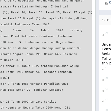
K
ARTIKE
Unda
Tent
Berl
Tahu
thn 2