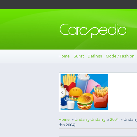
Home
Surat
Definisi
Mode / Fashion
Home
»
Undang-Undang
»
2004
» Undang
thn 2004)