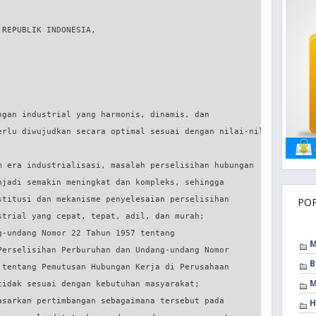
PO
M
B
M
H