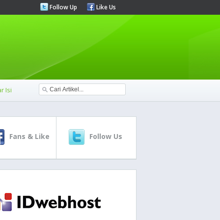
Follow Up
Like Us
r Isi
Fans & Like
Follow Us