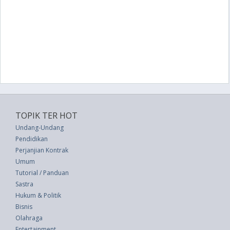
TOPIK TER HOT
Undang-Undang
Pendidikan
Perjanjian Kontrak
Umum
Tutorial / Panduan
Sastra
Hukum & Politik
Bisnis
Olahraga
Entertainment