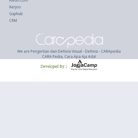
Kledo.com
Kerjoo
Gajihub
CRM
We are Pengertian dan Definisi Visual - Definisi - CARApedia
CARA Pedia, Cara Apa Aja Ada!