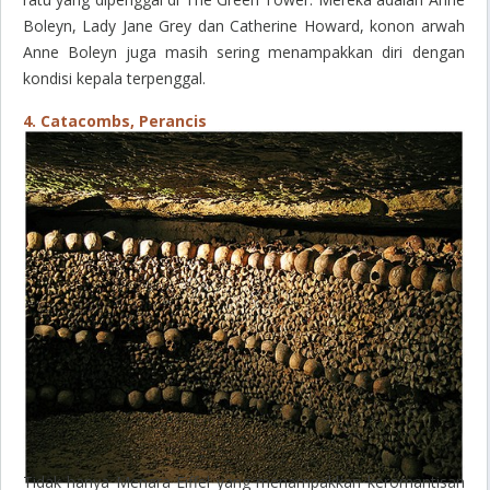
Boleyn, Lady Jane Grey dan Catherine Howard, konon arwah
Anne Boleyn juga masih sering menampakkan diri dengan
kondisi kepala terpenggal.
4. Catacombs, Perancis
Tidak hanya Menara Eiffel yang menampakkan keromantisan