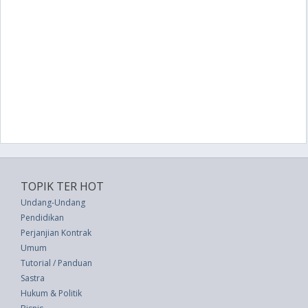
TOPIK TER HOT
Undang-Undang
Pendidikan
Perjanjian Kontrak
Umum
Tutorial / Panduan
Sastra
Hukum & Politik