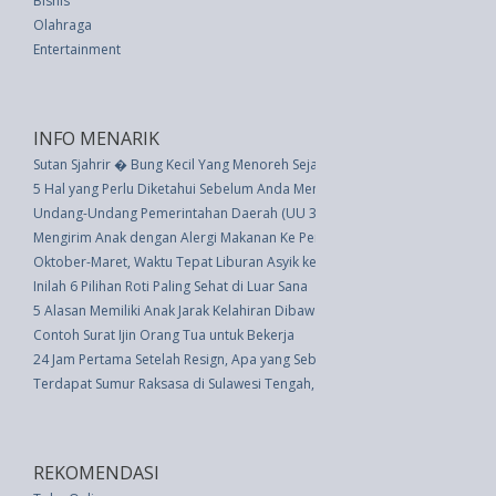
Bisnis
Olahraga
Entertainment
INFO MENARIK
Sutan Sjahrir � Bung Kecil Yang Menoreh Sejarah Besar
5 Hal yang Perlu Diketahui Sebelum Anda Menyemprotkan Hama
Undang-Undang Pemerintahan Daerah (UU 32 thn 2004)
Mengirim Anak dengan Alergi Makanan Ke Perkemahan, Simak Tips Ini
Oktober-Maret, Waktu Tepat Liburan Asyik ke Hongkong Disneyland
Inilah 6 Pilihan Roti Paling Sehat di Luar Sana
5 Alasan Memiliki Anak Jarak Kelahiran Dibawah 2 Tahun
Contoh Surat Ijin Orang Tua untuk Bekerja
24 Jam Pertama Setelah Resign, Apa yang Sebaiknya Dilakukan?
Terdapat Sumur Raksasa di Sulawesi Tengah, Konon Dapat Menyembuhk
REKOMENDASI