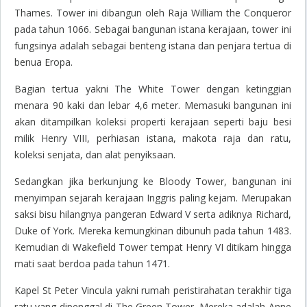
Thames. Tower ini dibangun oleh Raja William the Conqueror
pada tahun 1066. Sebagai bangunan istana kerajaan, tower ini
fungsinya adalah sebagai benteng istana dan penjara tertua di
benua Eropa.
Bagian tertua yakni The White Tower dengan ketinggian
menara 90 kaki dan lebar 4,6 meter. Memasuki bangunan ini
akan ditampilkan koleksi properti kerajaan seperti baju besi
milik Henry VIII, perhiasan istana, makota raja dan ratu,
koleksi senjata, dan alat penyiksaan.
Sedangkan jika berkunjung ke Bloody Tower, bangunan ini
menyimpan sejarah kerajaan Inggris paling kejam. Merupakan
saksi bisu hilangnya pangeran Edward V serta adiknya Richard,
Duke of York. Mereka kemungkinan dibunuh pada tahun 1483.
Kemudian di Wakefield Tower tempat Henry VI ditikam hingga
mati saat berdoa pada tahun 1471.
Kapel St Peter Vincula yakni rumah peristirahatan terakhir tiga
ratu yang dipenggal di The Green Tower. Mereka adalah Anne