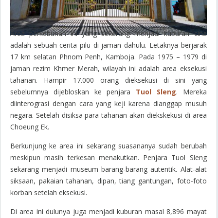
Area perkebunan ini yang sekarang menjadi kuburan cina
adalah sebuah cerita pilu di jaman dahulu. Letaknya berjarak
17 km selatan Phnom Penh, Kamboja. Pada 1975 – 1979 di
jaman rezim Khmer Merah, wilayah ini adalah area eksekusi
tahanan. Hampir 17.000 orang dieksekusi di sini yang
sebelumnya dijebloskan ke penjara
Tuol Sleng
. Mereka
diinterograsi dengan cara yang keji karena dianggap musuh
negara. Setelah disiksa para tahanan akan diekskekusi di area
Choeung Ek.
Berkunjung ke area ini sekarang suasananya sudah berubah
meskipun masih terkesan menakutkan. Penjara Tuol Sleng
sekarang menjadi museum barang-barang autentik. Alat-alat
siksaan, pakaian tahanan, dipan, tiang gantungan, foto-foto
korban setelah eksekusi.
Di area ini dulunya juga menjadi kuburan masal 8,896 mayat