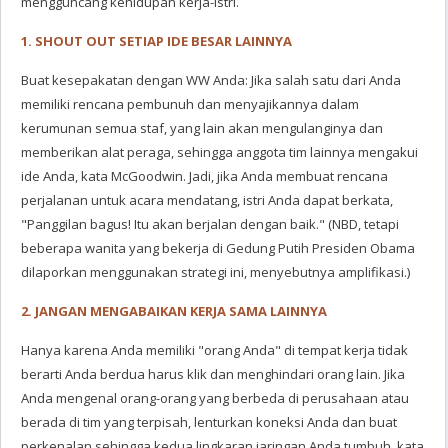
mengguncang kehidupan kerja-istri.
1. SHOUT OUT SETIAP IDE BESAR LAINNYA
Buat kesepakatan dengan WW Anda: Jika salah satu dari Anda
memiliki rencana pembunuh dan menyajikannya dalam
kerumunan semua staf, yang lain akan mengulanginya dan
memberikan alat peraga, sehingga anggota tim lainnya mengakui
ide Anda, kata McGoodwin. Jadi, jika Anda membuat rencana
perjalanan untuk acara mendatang, istri Anda dapat berkata,
"Panggilan bagus! Itu akan berjalan dengan baik." (NBD, tetapi
beberapa wanita yang bekerja di Gedung Putih Presiden Obama
dilaporkan menggunakan strategi ini, menyebutnya amplifikasi.)
2. JANGAN MENGABAIKAN KERJA SAMA LAINNYA
Hanya karena Anda memiliki "orang Anda" di tempat kerja tidak
berarti Anda berdua harus klik dan menghindari orang lain. Jika
Anda mengenal orang-orang yang berbeda di perusahaan atau
berada di tim yang terpisah, lenturkan koneksi Anda dan buat
perkenalan sehingga kedua lingkaran jaringan Anda tumbuh, kata