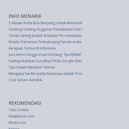
INFO MENARIK
5 Alasan Anda Bisa Berjuang Untuk Menurunkan Berat Badan
Undang-Undang Anggaran Pendapatan Dan Belanja Negara Tahun Anggara
Terlalu Sering Duduk di Kantor Picu Kematian Dini
Risotto Parmesan Terbaik yang Pernah Anda Rasakan
Kerajaan Tertua di Indonesia
Jus Lemon Hingga Irisan Kentang, Tips Efektif Hilangkan Kantung Mata
Saatnya Katakan Goodbye Pada Google Glass
Tips Dalam Membeli Televisi
Mengapa Sarden pada Dasarnya adalah Protein Sempurna
Cara Senam Aerobik
REKOMENDASI
Toko Online
IDwebhost.com
Kledo.com
Kerjoo