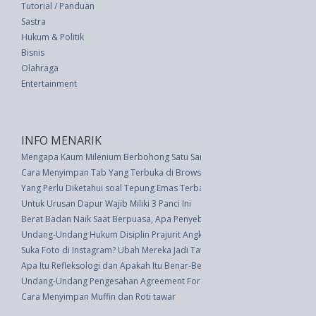
Tutorial / Panduan
Sastra
Hukum & Politik
Bisnis
Olahraga
Entertainment
INFO MENARIK
Mengapa Kaum Milenium Berbohong Satu Sama Lain di Media Sosial?
Cara Menyimpan Tab Yang Terbuka di Browser Web Apa Pun
Yang Perlu Diketahui soal Tepung Emas Terbaru
Untuk Urusan Dapur Wajib Miliki 3 Panci Ini
Berat Badan Naik Saat Berpuasa, Apa Penyebabnya
Undang-Undang Hukum Disiplin Prajurit Angkatan Bersenjata Republik Ind
Suka Foto di Instagram? Ubah Mereka Jadi Tatakan Gelas
Apa Itu Refleksologi dan Apakah Itu Benar-Benar Berfungsi?
Undang-Undang Pengesahan Agreement For The Implementation Of The Pro
Cara Menyimpan Muffin dan Roti tawar