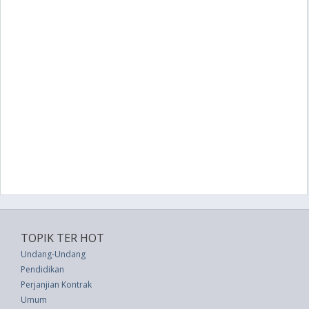
TOPIK TER HOT
Undang-Undang
Pendidikan
Perjanjian Kontrak
Umum