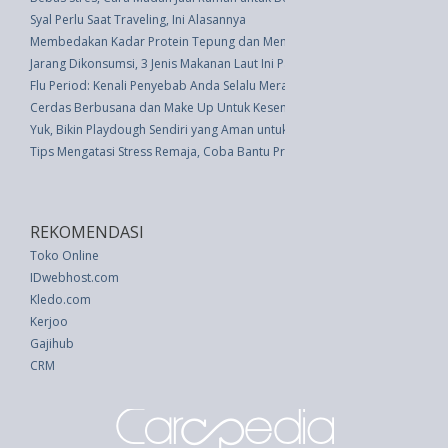
Syal Perlu Saat Traveling, Ini Alasannya
Membedakan Kadar Protein Tepung dan Membuat Nasi Pulen
Jarang Dikonsumsi, 3 Jenis Makanan Laut Ini Patut Dicoba Lho!
Flu Period: Kenali Penyebab Anda Selalu Merasa Sakit Jelang Menstruasi?
Cerdas Berbusana dan Make Up Untuk Kesempurnaan
Yuk, Bikin Playdough Sendiri yang Aman untuk Anak
Tips Mengatasi Stress Remaja, Coba Bantu Praktikkan Mindfulness
REKOMENDASI
Toko Online
IDwebhost.com
Kledo.com
Kerjoo
Gajihub
CRM