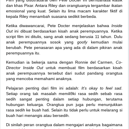
dan khas Pixar. Antara Riley dan orangtuanya tergambar ikatan
emosional yang kuat. Selain itu lima macam karakter fiktif di
kepala Riley menambah suasana sedikit berbeda.
Ketika diwawancarai, Pete Docter menjelaskan bahwa
Inside
Out
ini dibuat berdasarkan kisah anak perempuannya. Ketika
script film ini ditulis, sang anak sedang berusia 11 tahun. Dulu
anak perempuannya sosok yang
goofy
kemudian mulai
berubah. Pete penasaran apa yang ada di dalam pikiran anak
perempuannya itu.
Kemudian ia bekerja sama dengan Ronnie del Carmen,
Co-
Director Inside Out
untuk membuat film berdasarkan kisah
anak perempuannya tersebut dari sudut pandang orangtua
yang mencoba memahami anaknya.
Pelajaran penting dari film ini adalah:
It’s okay to feel sad
.
Setiap orang tak masalah memili9ki rasa sedih sebab rasa
sedih sangat penting dalam setiap hubungan, terutama
hubungan keluarga. Orangtua pun juga perlu menunjukkan
rasa sedih ke buah hati. Selain itu tidak perlu untuk melarang si
buah hari menangis atau bersedih.
Di sinilah peran orangtua dalam mengajari anaknya bagaimana