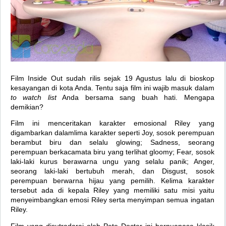
Film Inside Out sudah rilis sejak 19 Agustus lalu di bioskop
kesayangan di kota Anda. Tentu saja film ini wajib masuk dalam
to watch list
Anda bersama sang buah hati. Mengapa
demikian?
Film ini menceritakan karakter emosional Riley yang
digambarkan dalamlima karakter seperti Joy, sosok perempuan
berambut biru dan selalu glowing; Sadness, seorang
perempuan berkacamata biru yang terlihat gloomy; Fear, sosok
laki-laki kurus berawarna ungu yang selalu panik; Anger,
seorang laki-laki bertubuh merah, dan Disgust, sosok
perempuan berwarna hijau yang pemilih. Kelima karakter
tersebut ada di kepala Riley yang memiliki satu misi yaitu
menyeimbangkan emosi Riley serta menyimpan semua ingatan
Riley.
Film yang disutradarai oleh Pete Docter ini bernuanasa klasik