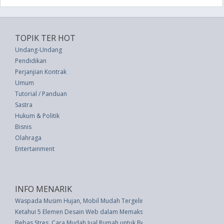
TOPIK TER HOT
Undang-Undang
Pendidikan
Perjanjian Kontrak
Umum
Tutorial / Panduan
Sastra
Hukum & Politik
Bisnis
Olahraga
Entertainment
INFO MENARIK
Waspada Musim Hujan, Mobil Mudah Tergelincir
Ketahui 5 Elemen Desain Web dalam Memaksimalkan Penjualan Online
Bebas Stres, Cara Mudah Jual Rumah untuk Beli Rumah yang Baru