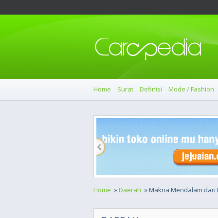
Home
Surat
Definisi
Mode / Fashion
Home
»
Daerah
» Makna Mendalam dari 