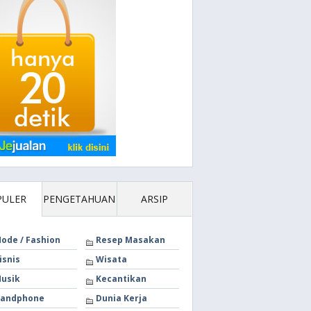
PULER
PENGETAHUAN
ARSIP
ode / Fashion
Resep Masakan
isnis
Wisata
usik
Kecantikan
andphone
Dunia Kerja