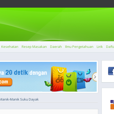
Kesehatan
Resep Masakan
Daerah
Ilmu Pengetahuan
Lirik
Dafta
Manik-Manik Suku Dayak