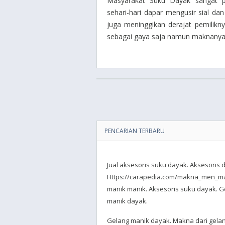
Masyarakat Suku Dayak sangat p
sehari-hari dapar mengusir sial da
juga meninggikan derajat pemilikn
sebagai gaya saja namun maknanya 
PENCARIAN TERBARU
Jual aksesoris suku dayak. Aksesoris 
Https://carapedia.com/makna_men_ma
manik manik. Aksesoris suku dayak. 
manik dayak.
Gelang manik dayak. Makna dari gelan