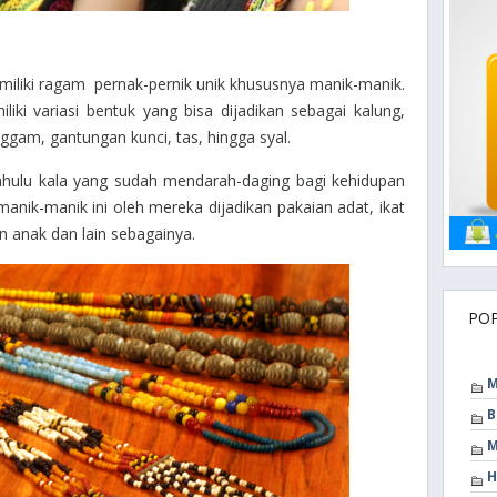
iliki ragam pernak-pernik unik khususnya manik-manik.
liki variasi bentuk yang bisa dijadikan sebagai kalung,
ggam, gantungan kunci, tas, hingga syal.
ahulu kala yang sudah mendarah-daging bagi kehidupan
ik-manik ini oleh mereka dijadikan pakaian adat, ikat
n anak dan lain sebagainya.
PO
M
B
M
H