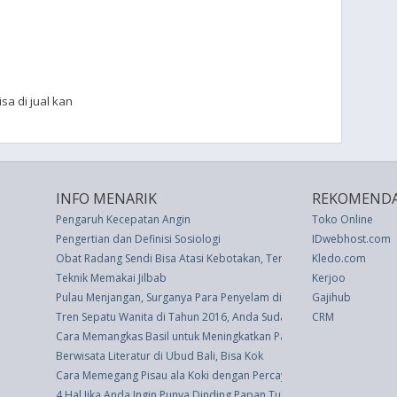
sa di jual kan
INFO MENARIK
REKOMENDA
Pengaruh Kecepatan Angin
Toko Online
Pengertian dan Definisi Sosiologi
IDwebhost.com
Obat Radang Sendi Bisa Atasi Kebotakan, Terbuktikah?
Kledo.com
Teknik Memakai Jilbab
Kerjoo
Pulau Menjangan, Surganya Para Penyelam di Bali
Gajihub
Tren Sepatu Wanita di Tahun 2016, Anda Sudah Punya?
CRM
Cara Memangkas Basil untuk Meningkatkan Panen Anda
Berwisata Literatur di Ubud Bali, Bisa Kok
Cara Memegang Pisau ala Koki dengan Percaya Diri
4 Hal Jika Anda Ingin Punya Dinding Papan Tulis di Rumah