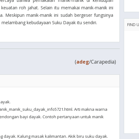
ercaya bahwa pemakaian manik-manik di kehidupan
n keuatan roh jahat. Selain itu memakai manik-manik ini
ya. Meskipun manik-manik ini sudah bergeser fungsinya
melambang kebudayaan Suku Dayak itu sendiri.
FIND 
(
adeg
/Carapedia)
dayak.
nik_manik_suku_dayak_info5721.html. Arti makna warna
Gendongan bayi dayak. Contoh pertanyaan untuk manik
g dayak. Kalung masak kalimantan. Akik biru suku dayak.