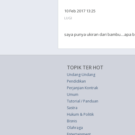
10 Feb 2017 13:25
LUGI
saya punya ukiran dari bambu....apa bi
TOPIK TER HOT
Undang-Undang
Pendidikan
Perjanjian Kontrak
Umum
Tutorial / Panduan
Sastra
Hukum & Politik
Bisnis
Olahraga
Entertainment