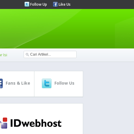
Follow Up
Like Us
r Isi
Fans & Like
Follow Us