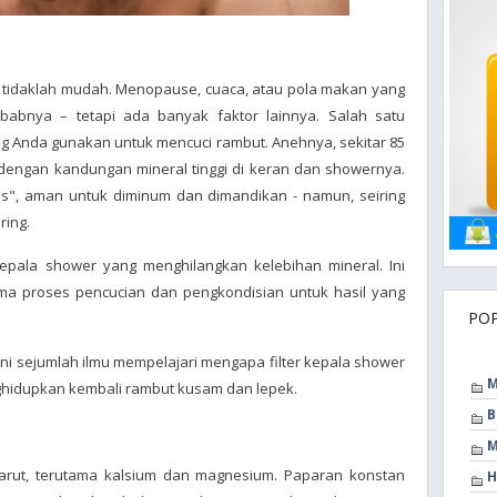
tidaklah mudah. Menopause, cuaca, atau pola makan yang
babnya – tetapi ada banyak faktor lainnya. Salah satu
g Anda gunakan untuk mencuci rambut. Anehnya, sekitar 85
 dengan kandungan mineral tinggi di keran dan showernya.
keras", aman untuk diminum dan dimandikan - namun, seiring
ring.
 kepala shower yang menghilangkan kelebihan mineral. Ini
ama proses pencucian dan pengkondisian untuk hasil yang
PO
t ini sejumlah ilmu mempelajari mengapa filter kepala shower
M
ghidupkan kembali rambut kusam dan lepek.
B
M
larut, terutama kalsium dan magnesium. Paparan konstan
H