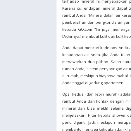
terhadap mineral ini menyebabkan 
Karena itu, endapan mineral dapat 
rambut Anda. “Mineral dalam air ker
pembersihan dan pengkondisian yang d
kepada GQ.com “Ini juga memengaru
[Akhirnya,] membuat kulit dan kulit kepa
Anda dapat mencari kode pos Anda a
kesadahan air Anda. Jika Anda tela
menawarkan dua pilihan. Salah sat
rumah Anda; sistem penyaringan air m
di rumah, meskipun biayanya mahal. Ke
Anda tinggal di gedung apartemen.
Opsi kedua (dan lebih murah) adala
rambut Anda dari kontak dengan min
mineral dan bisa efektif selama di
menjelaskan. Filter kepala shower d
perlu diganti. Jadi, meskipun meru
membantu menjaga kekuatan dan kila