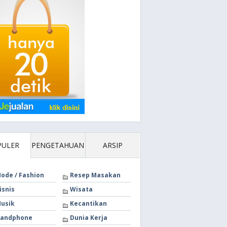
PULER
PENGETAHUAN
ARSIP
ode / Fashion
Resep Masakan
isnis
Wisata
usik
Kecantikan
andphone
Dunia Kerja