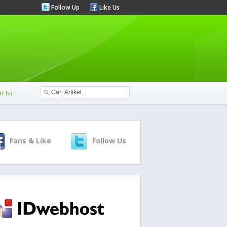
Follow Up
Like Us
r Isi
Fans & Like
Follow Us