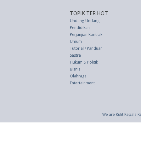
TOPIK TER HOT
Undang-Undang
Pendidikan
Perjanjian Kontrak
Umum
Tutorial / Panduan
Sastra
Hukum & Politik
Bisnis
Olahraga
Entertainment
We are Kulit Kepala K