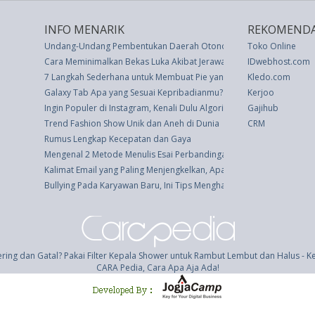
INFO MENARIK
REKOMENDA
Undang-Undang Pembentukan Daerah Otonom Propinsi Irian Barat 
Toko Online
Cara Meminimalkan Bekas Luka Akibat Jerawat atau Cedera
IDwebhost.com
7 Langkah Sederhana untuk Membuat Pie yang Sempurna Setiap Saa
Kledo.com
Galaxy Tab Apa yang Sesuai Kepribadianmu? Ini Dia
Kerjoo
Ingin Populer di Instagram, Kenali Dulu Algoritmanya
Gajihub
Trend Fashion Show Unik dan Aneh di Dunia
CRM
Rumus Lengkap Kecepatan dan Gaya
Mengenal 2 Metode Menulis Esai Perbandingan dalam Bahasa Inggri
Kalimat Email yang Paling Menjengkelkan, Apa Itu?
Bullying Pada Karyawan Baru, Ini Tips Menghadapinya
ering dan Gatal? Pakai Filter Kepala Shower untuk Rambut Lembut dan Halus - 
CARA Pedia, Cara Apa Aja Ada!