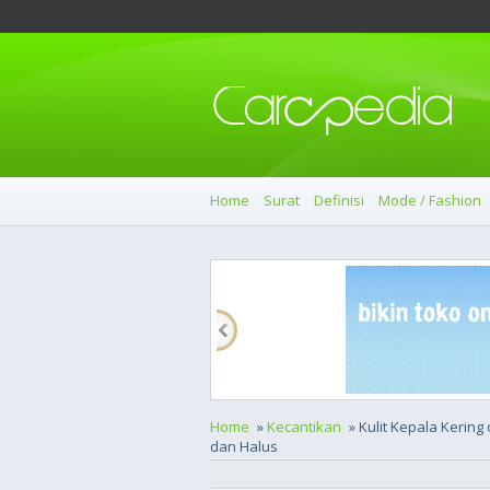
Home
Surat
Definisi
Mode / Fashion
Home
»
Kecantikan
» Kulit Kepala Kering
dan Halus