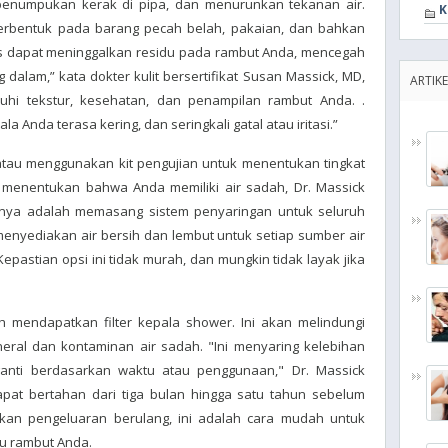
penumpukan kerak di pipa, dan menurunkan tekanan air.
K
terbentuk pada barang pecah belah, pakaian, dan bahkan
as dapat meninggalkan residu pada rambut Anda, mencegah
alam,” kata dokter kulit bersertifikat Susan Massick, MD,
ARTIKE
hi tekstur, kesehatan, dan penampilan rambut Anda. .
la Anda terasa kering, dan seringkali gatal atau iritasi.”
tau menggunakan kit pengujian untuk menentukan tingkat
h menentukan bahwa Anda memiliki air sadah, Dr. Massick
unya adalah memasang sistem penyaringan untuk seluruh
enyediakan air bersih dan lembut untuk setiap sumber air
pastian opsi ini tidak murah, dan mungkin tidak layak jika
h mendapatkan filter kepala shower. Ini akan melindungi
eral dan kontaminan air sadah. "Ini menyaring kelebihan
ganti berdasarkan waktu atau penggunaan," Dr. Massick
apat bertahan dari tiga bulan hingga satu tahun sebelum
pakan pengeluaran berulang, ini adalah cara mudah untuk
u rambut Anda.