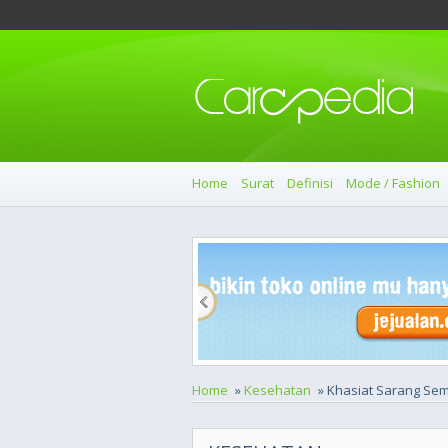
Home
Surat
Definisi
Mode / Fashion
Home
»
Kesehatan
» Khasiat Sarang Sem