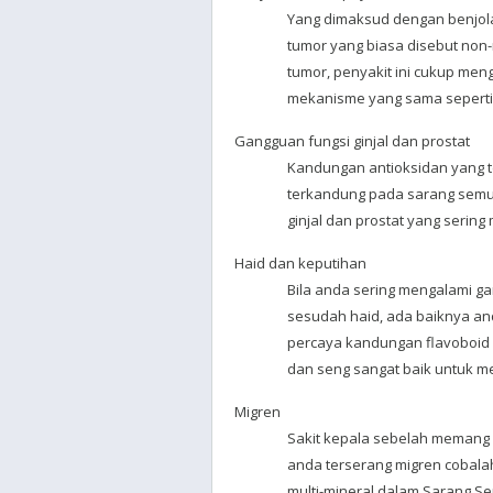
Yang dimaksud dengan benjol
tumor yang biasa disebut non
tumor, penyakit ini cukup me
mekanisme yang sama seperti 
Gangguan fungsi ginjal dan prostat
Kandungan antioksidan yang ter
terkandung pada sarang sem
ginjal dan prostat yang serin
Haid dan keputihan
Bila anda sering mengalami g
sesudah haid, ada baiknya a
percaya kandungan flavoboid 
dan seng sangat baik untuk m
Migren
Sakit kepala sebelah memang s
anda terserang migren cobal
multi-mineral dalam Sarang S