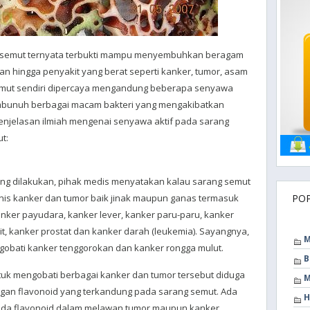
g semut ternyata terbukti mampu menyembuhkan beragam
gan hingga penyakit yang berat seperti kanker, tumor, asam
semut sendiri dipercaya mengandung beberapa senyawa
bunuh berbagai macam bakteri yang mengakibatkan
penjelasan ilmiah mengenai senyawa aktif pada sarang
t:
yang dilakukan, pihak medis menyatakan kalau sarang semut
is kanker dan tumor baik jinak maupun ganas termasuk
PO
anker payudara, kanker lever, kanker paru-paru, kanker
it, kanker prostat dan kanker darah (leukemia). Sayangnya,
M
gobati kanker tenggorokan dan kanker rongga mulut.
B
k mengobati berbagai kanker dan tumor tersebut diduga
M
gan flavonoid yang terkandung pada sarang semut. Ada
H
da flavonoid dalam melawan tumor maupun kanker,