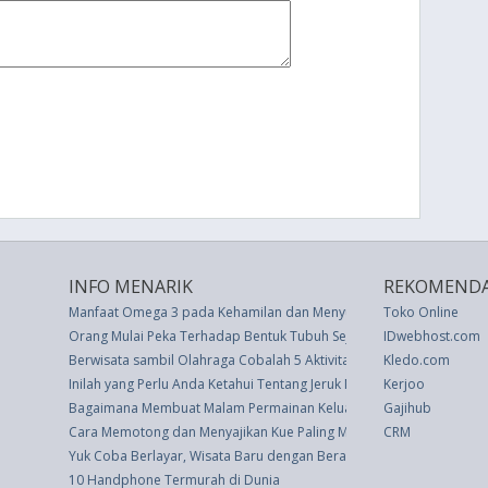
INFO MENARIK
REKOMENDA
Manfaat Omega 3 pada Kehamilan dan Menyusui
Toko Online
Orang Mulai Peka Terhadap Bentuk Tubuh Sejak Usia 8 Tahun
IDwebhost.com
Berwisata sambil Olahraga Cobalah 5 Aktivitas Ini
Kledo.com
Inilah yang Perlu Anda Ketahui Tentang Jeruk Nipis Hitam
Kerjoo
Bagaimana Membuat Malam Permainan Keluarga Menjadi Tradisi M
Gajihub
Cara Memotong dan Menyajikan Kue Paling Mudah
CRM
Yuk Coba Berlayar, Wisata Baru dengan Beragam Manfaat
10 Handphone Termurah di Dunia