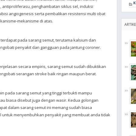
K
, antiproliferasu, penghambatan siklus sel, induksi
hibisi angiogenesis serta pembalikan resistensi multi obat
ekanisme-mekanisme di atas.
ARTIKE
 terdapat pada sarang semut, terutama kalsium dan
ngobati penyakit dan gangguan pada jantung coroner.
jelasan secara empiris, sarang semut sudah dibuktikan
ngobati serangan stroke baik ringan maupun berat.
in pada sarang semut yang tinggi terbukti mampu
tau biasa disebut juga dengan wasir. Kedua golongan
apat dalam sarang semut ini memang sudah biasa
al untuk menyembuhkan penyakit yang membuat anda tidak