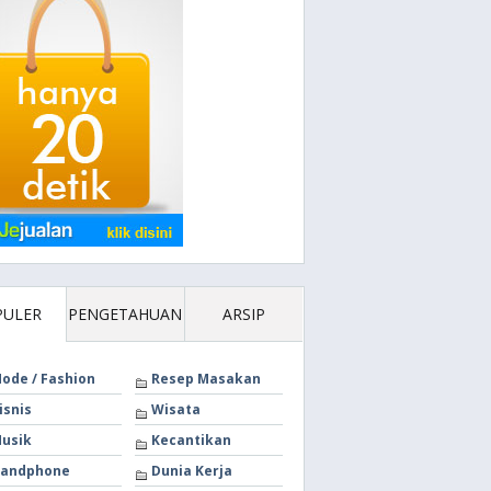
PULER
PENGETAHUAN
ARSIP
ode / Fashion
Resep Masakan
isnis
Wisata
usik
Kecantikan
andphone
Dunia Kerja