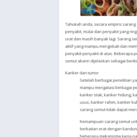
Tahukah anda, secara empiris saran
penyakit, mulai dari penyakit yang rin
urat dan masih banyak lagi. Sarang 
aktif yang mampu mengobati dan mem
penyakit-penyakit di atas. Beberapa 
semut akann dijelaskan sebagai beriku
Kanker dan tumor
Setelah berbagai penelitian 
mampu mengatasi berbagai jen
kanker otak, kanker hidung, k
usus, kanker rahim, kanker kul
sarang semut tidak dapat men
Kemampuan sarang semut untu
berkaitan erat dengan kandun
beberapa mekanisme kerja pa