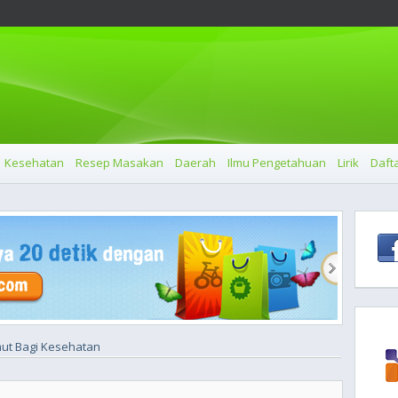
Kesehatan
Resep Masakan
Daerah
Ilmu Pengetahuan
Lirik
Dafta
ut Bagi Kesehatan