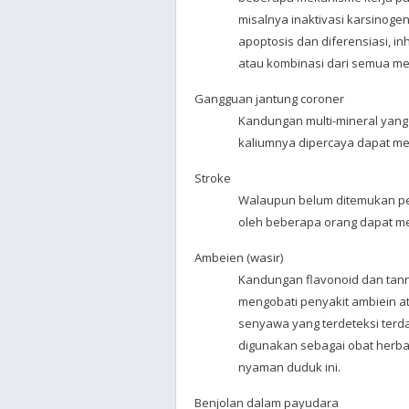
misalnya inaktivasi karsinogen
apoptosis dan diferensiasi, in
atau kombinasi dari semua m
Gangguan jantung coroner
Kandungan multi-mineral yang
kaliumnya dipercaya dapat me
Stroke
Walaupun belum ditemukan pen
oleh beberapa orang dapat me
Ambeien (wasir)
Kandungan flavonoid dan tann
mengobati penyakit ambiein a
senyawa yang terdeteksi terd
digunakan sebagai obat herb
nyaman duduk ini.
Benjolan dalam payudara