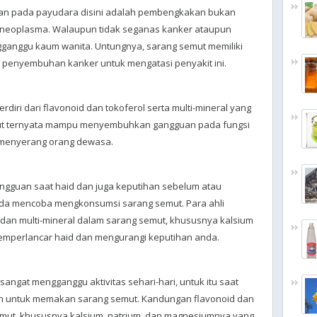
an pada payudara disini adalah pembengkakan bukan
-neoplasma. Walaupun tidak seganas kanker ataupun
ngganggu kaum wanita. Untungnya, sarang semut memiliki
penyembuhan kanker untuk mengatasi penyakit ini.
diri dari flavonoid dan tokoferol serta multi-mineral yang
ut ternyata mampu menyembuhkan gangguan pada fungsi
g menyerang orang dewasa.
angguan saat haid dan juga keputihan sebelum atau
nda mencoba mengkonsumsi sarang semut. Para ahli
dan multi-mineral dalam sarang semut, khususnya kalsium
emperlancar haid dan mengurangi keputihan anda.
angat mengganggu aktivitas sehari-hari, untuk itu saat
ah untuk memakan sarang semut. Kandungan flavonoid dan
emut, khususnya kalsium, natrium, dan magnesiumnya yang