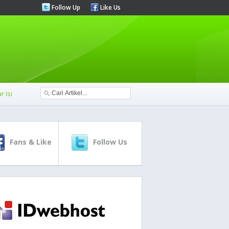
Follow Up
Like Us
r Isi
Fans & Like
Follow Us