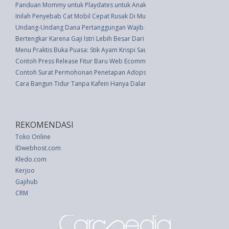
Panduan Mommy untuk Playdates untuk Anak-anak Anda
Inilah Penyebab Cat Mobil Cepat Rusak Di Musim Hujan
Undang-Undang Dana Pertanggungan Wajib Kecelakaan Lalu Lintas Jalan (
Bertengkar Karena Gaji Istri Lebih Besar Dari Suami, Cegah Dengan Tips In
Menu Praktis Buka Puasa: Stik Ayam Krispi Saus Lemon
Contoh Press Release Fitur Baru Web Ecommerce
Contoh Surat Permohonan Penetapan Adopsi Anak
Cara Bangun Tidur Tanpa Kafein Hanya Dalam 90 Detik
REKOMENDASI
Toko Online
IDwebhost.com
Kledo.com
Kerjoo
Gajihub
CRM