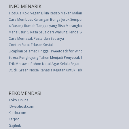
INFO MENARIK
Tips Ala Koki Vegan Bikin Resep Makan Malam Tahun Baru dari Nabati
Cara Membuat Karangan Bunga Jeruk Sempurna untuk Dekorasi Liburan
4 Barang Rumah Tangga yang Bisa Merangkap Perkakas Mobil
Menelusuri 5 Rasa Saus dari Warung Tenda Seafood
Cara Memasak Pasta dan Sausnya
Contoh Surat Edaran Sosial
Ucapkan Selamat Tinggal Tweetdeck for Windows
Stress Penghujung Tahun Menjadi Penyebab Kematian
Trik Merawat Pohon Natal Agar Selalu Segar
Studi, Green Noise Rahasia Kejutan untuk Tidur Nyenyak
REKOMENDASI
Toko Online
IDwebhost.com
Kledo.com
Kerjoo
Gajihub