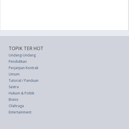
TOPIK TER HOT
Undang-Undang
Pendidikan
Perjanjian Kontrak
Umum
Tutorial / Panduan
Sastra
Hukum & Politik
Bisnis
Olahraga
Entertainment