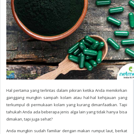
Hal pertama yang terlintas dalam pikiran ketika Anda memikirkan
ganggang mungkin sampah kolam atau hal-hal kehijauan yang
terkumpul di permukaan kolam yang kurang dimanfaatkan. Tapi
tahukah Anda ada beberapa jenis alga lain yang tidak hanya bisa
dimakan, tapi juga sehat?
Anda mungkin sudah familiar dengan makan rumput laut, berkat