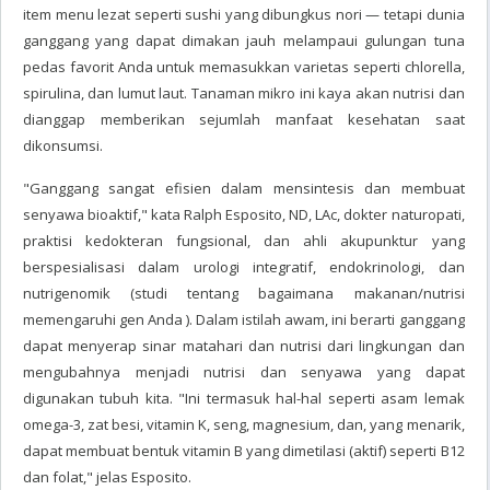
item menu lezat seperti sushi yang dibungkus nori — tetapi dunia
ganggang yang dapat dimakan jauh melampaui gulungan tuna
pedas favorit Anda untuk memasukkan varietas seperti chlorella,
spirulina, dan lumut laut. Tanaman mikro ini kaya akan nutrisi dan
dianggap memberikan sejumlah manfaat kesehatan saat
dikonsumsi.
"Ganggang sangat efisien dalam mensintesis dan membuat
senyawa bioaktif," kata Ralph Esposito, ND, LAc, dokter naturopati,
praktisi kedokteran fungsional, dan ahli akupunktur yang
berspesialisasi dalam urologi integratif, endokrinologi, dan
nutrigenomik (studi tentang bagaimana makanan/nutrisi
memengaruhi gen Anda ). Dalam istilah awam, ini berarti ganggang
dapat menyerap sinar matahari dan nutrisi dari lingkungan dan
mengubahnya menjadi nutrisi dan senyawa yang dapat
digunakan tubuh kita. "Ini termasuk hal-hal seperti asam lemak
omega-3, zat besi, vitamin K, seng, magnesium, dan, yang menarik,
dapat membuat bentuk vitamin B yang dimetilasi (aktif) seperti B12
dan folat," jelas Esposito.