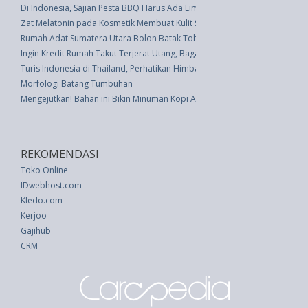
Di Indonesia, Sajian Pesta BBQ Harus Ada Lima Makanan Ini
Zat Melatonin pada Kosmetik Membuat Kulit Segar dan Cantik
Rumah Adat Sumatera Utara Bolon Batak Toba
Ingin Kredit Rumah Takut Terjerat Utang, Bagaimana?
Turis Indonesia di Thailand, Perhatikan Himbauan Berikut
Morfologi Batang Tumbuhan
Mengejutkan! Bahan ini Bikin Minuman Kopi Anda Lebih Enak dan Sehat
REKOMENDASI
Toko Online
IDwebhost.com
Kledo.com
Kerjoo
Gajihub
CRM