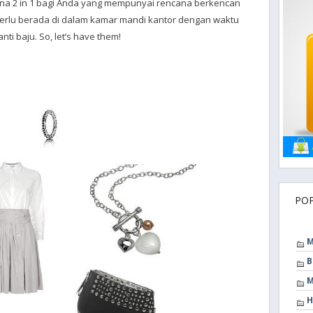
sana 2 in 1 bagi Anda yang mempunyai rencana berkencan
perlu berada di dalam kamar mandi kantor dengan waktu
nti baju.
So, let’s have them!
PO
M
B
M
H