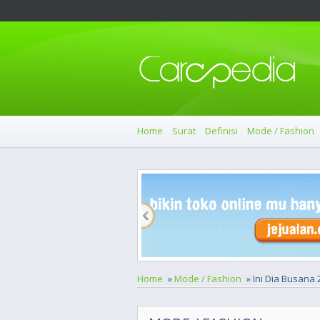
Home
Surat
Definisi
Mode / Fashion
Home
»
Mode / Fashion
» Ini Dia Busana 