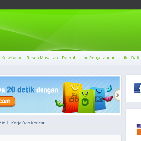
Kesehatan
Resep Masakan
Daerah
Ilmu Pengetahuan
Lirik
Dafta
2 in 1 : Kerja Dan Kencan