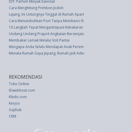
DIY: Parfum Minyak Esensial
Cara Menghitung Primbon Jodoh
Lajang, Ini Untungnya Tinggal di Rumah Apartemen
Cara Menumbuhkan Poni Tanpa Membenci Rambut Seluruhnya
10 Langkah Tepat Mengantisipasi Kebakaran di Rumah
Undang-Undang Prajurit Angkatan Bersenjata Republik Indonesia (UU 2 th
Membakar Lemak Melalui Voli Pantai
Mengapa Anda Selalu Mendapat Anak Perempuan? Ini Alasannya
Menata Rumah Gaya Jepang, Rumah Jadi Adem
REKOMENDASI
Toko Online
IDwebhost.com
Kledo.com
Kerjoo
Gajihub
CRM