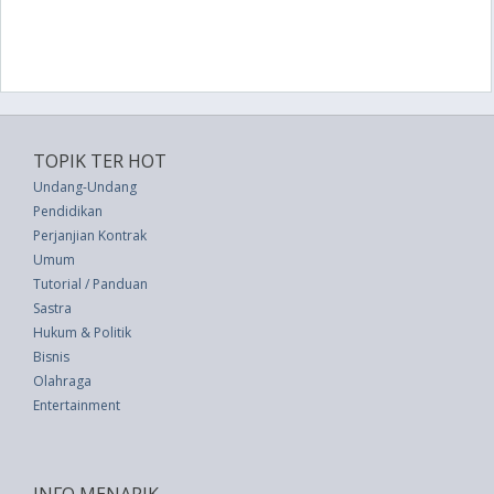
TOPIK TER HOT
Undang-Undang
Pendidikan
Perjanjian Kontrak
Umum
Tutorial / Panduan
Sastra
Hukum & Politik
Bisnis
Olahraga
Entertainment