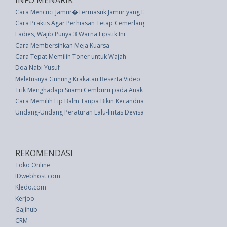
INFO MENARIK
Cara Mencuci Jamur�Termasuk Jamur yang Dibeli di Toko, Dibudidayakan, 
Cara Praktis Agar Perhiasan Tetap Cemerlang
Ladies, Wajib Punya 3 Warna Lipstik Ini
Cara Membersihkan Meja Kuarsa
Cara Tepat Memilih Toner untuk Wajah
Doa Nabi Yusuf
Meletusnya Gunung Krakatau Beserta Video
Trik Menghadapi Suami Cemburu pada Anak Pertama
Cara Memilih Lip Balm Tanpa Bikin Kecanduan
Undang-Undang Peraturan Lalu-lintas Devisa (UU 32 thn 1964)
REKOMENDASI
Toko Online
IDwebhost.com
Kledo.com
Kerjoo
Gajihub
CRM