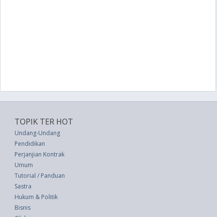
TOPIK TER HOT
Undang-Undang
Pendidikan
Perjanjian Kontrak
Umum
Tutorial / Panduan
Sastra
Hukum & Politik
Bisnis