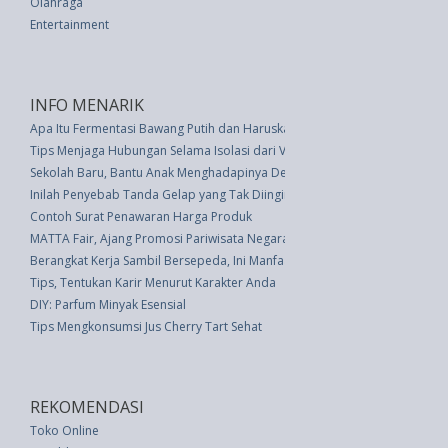
Olahraga
Entertainment
INFO MENARIK
Apa Itu Fermentasi Bawang Putih dan Haruskan Anda Mengonsumsinya?
Tips Menjaga Hubungan Selama Isolasi dari Virus Corona
Sekolah Baru, Bantu Anak Menghadapinya Dengan Tips Ini
Inilah Penyebab Tanda Gelap yang Tak Diinginkan pada Kulit
Contoh Surat Penawaran Harga Produk
MATTA Fair, Ajang Promosi Pariwisata Negara-Negara Asia Pasifik
Berangkat Kerja Sambil Bersepeda, Ini Manfaatnya
Tips, Tentukan Karir Menurut Karakter Anda
DIY: Parfum Minyak Esensial
Tips Mengkonsumsi Jus Cherry Tart Sehat
REKOMENDASI
Toko Online