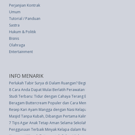
Perjanjian Kontrak
Umum
Tutorial / Panduan
Sastra
Hukum & Politik
Bisnis
Olahraga
Entertainment
INFO MENARIK
Perlukah Tabir Surya di Dalam Ruangan? Begini Faktanya
8 Cara Anda Dapat Mulai Berlatih Perawatan Diri Saat Ini
Studi Terbaru: Tidur dengan Cahaya Terang Bisa Membahayakan Kesehat
Beragam Buttercream Populer dan Cara Membuatnya
Resep Kari Ayam Mangga dengan Nasi Kelapa, Cocok untuk Menu Sahur
Masjid Tanpa Kubah, Dibangun Pertama Kalinya Oleh Australia
7 Tips Agar Anak Tetap Aman Selama Sekolah Jarak Jauh atau Online
Penggunaan Terbaik Minyak Kelapa dalam Rutinitas Kecantikan Anda