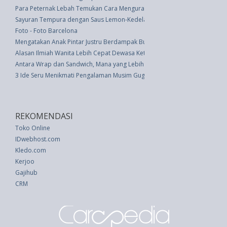
Para Peternak Lebah Temukan Cara Mengurangi Limbah Plastik
Sayuran Tempura dengan Saus Lemon-Kedelai, Yuk Intip Cara Memasaknya
Foto - Foto Barcelona
Mengatakan Anak Pintar Justru Berdampak Buruk pada Prestasinya
Alasan Ilmiah Wanita Lebih Cepat Dewasa Ketimbang Pria
Antara Wrap dan Sandwich, Mana yang Lebih Sehat?
3 Ide Seru Menikmati Pengalaman Musim Gugur di Jepang
REKOMENDASI
Toko Online
IDwebhost.com
Kledo.com
Kerjoo
Gajihub
CRM