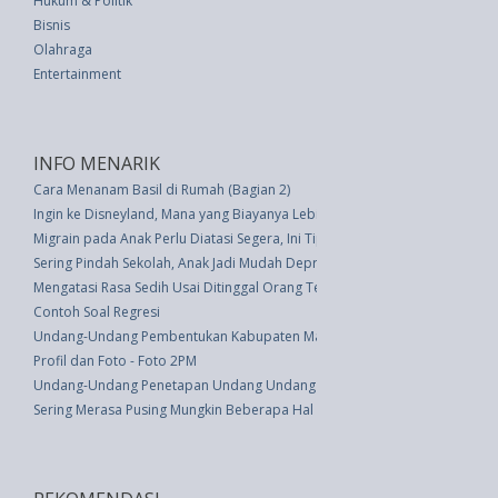
Hukum & Politik
Bisnis
Olahraga
Entertainment
INFO MENARIK
Cara Menanam Basil di Rumah (Bagian 2)
Ingin ke Disneyland, Mana yang Biayanya Lebih Murah?
Migrain pada Anak Perlu Diatasi Segera, Ini Tipsnya
Sering Pindah Sekolah, Anak Jadi Mudah Depresi
Mengatasi Rasa Sedih Usai Ditinggal Orang Tercinta di Masa Pandemi
Contoh Soal Regresi
Undang-Undang Pembentukan Kabupaten Mamberamo Raya Di Provinsi Pa
Profil dan Foto - Foto 2PM
Undang-Undang Penetapan Undang Undang Darurat No. 9 Tahun 1952 (le
Sering Merasa Pusing Mungkin Beberapa Hal Ini Penyebabnya