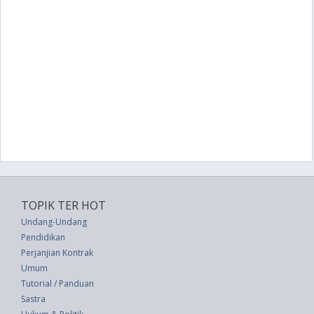
TOPIK TER HOT
Undang-Undang
Pendidikan
Perjanjian Kontrak
Umum
Tutorial / Panduan
Sastra