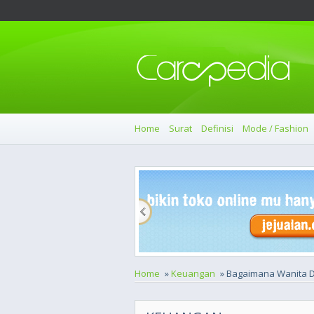
Home
Surat
Definisi
Mode / Fashion
Home
»
Keuangan
» Bagaimana Wanita D