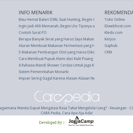
INFO MENARIK
REKOMENDA
Mau Hemat Bateri DSRL Saat Hunting, Begini Caranya
Toko Online
Ingin Jadi Ahli Memanah, Begini Lho Tipsnya untuk Pemula
IDwebhost.com
Contoh Surat PO
Kledo.com
Berapa Banyak Serat yang Harus Saya Makan untuk Merasa Biasa?
Kerjoo
Aturan Membuat Makanan Fermentasi yang Harus Diperhatikan
Gajihub
5 Makanan Pembangun Otot yang Harus Dikonsumsi Ibu Hamil
CRM
Cara Membuat Pupuk Alami dari Kulit Pisang
6 Rahasia Mandi Shower Cerdas Untuk Jaga Kesehatan Tubuh
Sistem Pemerintahan Monarki
Impian Sering Gagal Karena Alasan-Alasan Negatif Ini
agaimana Wanita Dapat Mengatasi Rasa Takut Mengelola Uang? - Keuangan - 
CARA Pedia, Cara Apa Aja Ada!