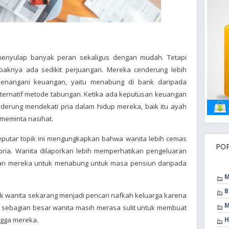
 menyulap banyak peran sekaligus dengan mudah. Tetapi
paknya ada sedikit perjuangan. Mereka cenderung lebih
enangani keuangan, yaitu menabung di bank daripada
lternatif metode tabungan. Ketika ada keputusan keuangan
derung mendekati pria dalam hidup mereka, baik itu ayah
meminta nasihat.
seputar topik ini mengungkapkan bahwa wanita lebih cemas
PO
ria. Wanita dilaporkan lebih memperhatikan pengeluaran
an mereka untuk menabung untuk masa pensiun daripada
M
B
 wanita sekarang menjadi pencari nafkah keluarga karena
M
 sebagian besar wanita masih merasa sulit untuk membuat
gga mereka.
H