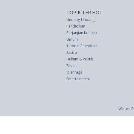
TOPIK TER HOT
Undang-Undang
Pendidikan
Perjanjian Kontrak
Umum
Tutorial / Panduan
Sastra
Hukum & Politik
Bisnis
Olahraga
Entertainment
We are B