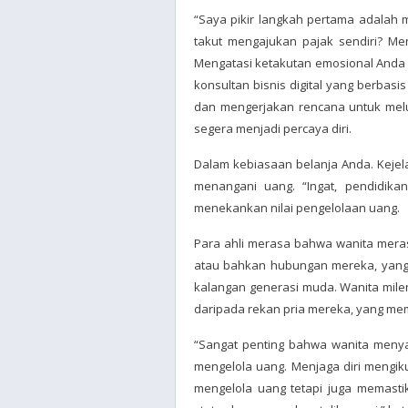
“Saya pikir langkah pertama adalah me
takut mengajukan pajak sendiri? Me
Mengatasi ketakutan emosional Anda a
konsultan bisnis digital yang berbas
dan mengerjakan rencana untuk melu
segera menjadi percaya diri.
Dalam kebiasaan belanja Anda. Kejela
menangani uang. “Ingat, pendidik
menekankan nilai pengelolaan uang.
Para ahli merasa bahwa wanita merasa
atau bahkan hubungan mereka, yang 
kalangan generasi muda. Wanita mil
daripada rekan pria mereka, yang memu
“Sangat penting bahwa wanita menya
mengelola uang. Menjaga diri mengik
mengelola uang tetapi juga memasti