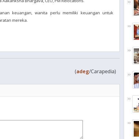
ta Aakanksha Bhargava, CEO, PM Relocations.
amanan keuangan, wanita perlu memiliki keuangan untuk
aratan mereka.
(
adeg
/Carapedia)