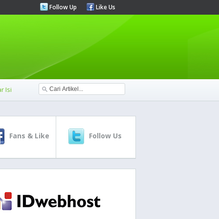
Follow Up
Like Us
r Isi
Fans & Like
Follow Us