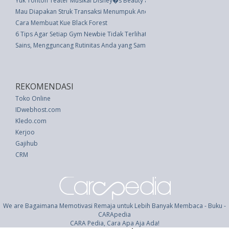
Yuk Tonton Teater Musikal Disney�s Beauty and The Beast di Jakarta
Mau Diapakan Struk Transaksi Menumpuk Anda?
Cara Membuat Kue Black Forest
6 Tips Agar Setiap Gym Newbie Tidak Terlihat Seperti Idiot
Sains, Mengguncang Rutinitas Anda yang Sama Baik untuk Otak Anda
REKOMENDASI
Toko Online
IDwebhost.com
Kledo.com
Kerjoo
Gajihub
CRM
We are Bagaimana Memotivasi Remaja untuk Lebih Banyak Membaca - Buku -
CARApedia
CARA Pedia, Cara Apa Aja Ada!