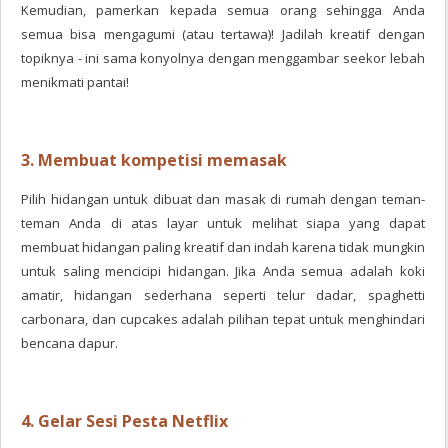
Kemudian, pamerkan kepada semua orang sehingga Anda
semua bisa mengagumi (atau tertawa)! Jadilah kreatif dengan
topiknya - ini sama konyolnya dengan menggambar seekor lebah
menikmati pantai!
3. Membuat kompetisi memasak
Pilih hidangan untuk dibuat dan masak di rumah dengan teman-
teman Anda di atas layar untuk melihat siapa yang dapat
membuat hidangan paling kreatif dan indah karena tidak mungkin
untuk saling mencicipi hidangan. Jika Anda semua adalah koki
amatir, hidangan sederhana seperti telur dadar, spaghetti
carbonara, dan cupcakes adalah pilihan tepat untuk menghindari
bencana dapur.
4. Gelar Sesi Pesta Netflix