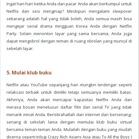
Ingat hari-hari ketika Anda dan pacar Anda akan berkumpul untuk
Netflix dan sesi menginap? Meskipun mengalami sleepover
sekarang adalah hal yang tidak boleh, Anda semua masih bisa
mengejar serial drama mingguan Korea Anda dengan Netflix
Party. Selain menonton layar yang sama bersama, Anda juga
dapat mengobrol dengan teman di ruang obrolan yang muncul di
sebelah layar.
5. Mulai klub buku
Netflix atau YouTube sepanjang hari mungkin terdengar seperti
relaksasi terbaik untuk dimiliki tetapi semuanya memiliki batas.
Akhirnya, Anda akan mencapai kapasitas Netflix Anda dan
merasa bosan menelusuri daftar film dan serial TV yang tidak
menarik minat Anda. Beristirahatlah dari internet dan bersenang-
senang di sekolah lama dengan memulai klub buku virtual
bersama teman-teman Anda. Mulailah dengan buku yang mudah
dicerna seperti trilogi Crazy Rich Asians Asia atau To All the Boys I