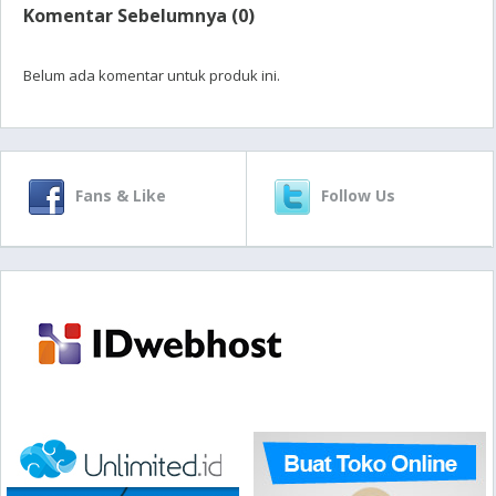
Komentar Sebelumnya (0)
Belum ada komentar untuk produk ini.
Fans & Like
Follow Us