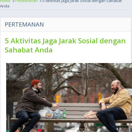
Home
»
Pertemanan
» 5 Aktivitas Jaga Jarak Sosial dengan Sahabat
Anda
PERTEMANAN
5 Aktivitas Jaga Jarak Sosial dengan
Sahabat Anda