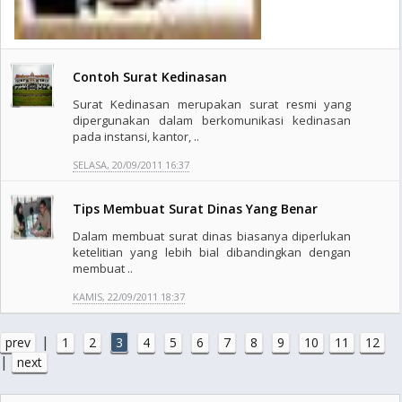
Contoh Surat Kedinasan
Surat Kedinasan merupakan surat resmi yang
dipergunakan dalam berkomunikasi kedinasan
pada instansi, kantor, ..
SELASA, 20/09/2011 16:37
Tips Membuat Surat Dinas Yang Benar
Dalam membuat surat dinas biasanya diperlukan
ketelitian yang lebih bial dibandingkan dengan
membuat ..
KAMIS, 22/09/2011 18:37
|
prev
1
2
3
4
5
6
7
8
9
10
11
12
|
next