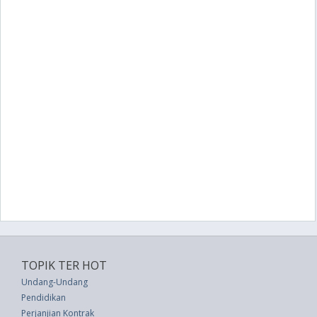
TOPIK TER HOT
Undang-Undang
Pendidikan
Perjanjian Kontrak