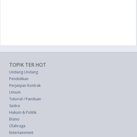
TOPIK TER HOT
Undang-Undang
Pendidikan
Perjanjian Kontrak
Umum
Tutorial / Panduan
Sastra
Hukum & Politik
Bisnis
Olahraga
Entertainment