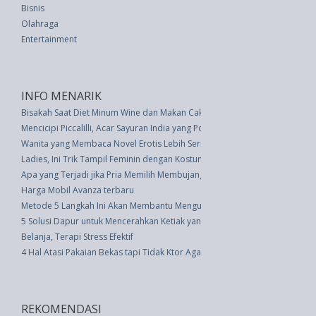
Bisnis
Olahraga
Entertainment
INFO MENARIK
Bisakah Saat Diet Minum Wine dan Makan Cake?
Mencicipi Piccalilli, Acar Sayuran India yang Populer di Inggris
Wanita yang Membaca Novel Erotis Lebih Sering Berhubungan Seks
Ladies, Ini Trik Tampil Feminin dengan Kostum Jersey
Apa yang Terjadi jika Pria Memilih Membujang Selamanya?
Harga Mobil Avanza terbaru
Metode 5 Langkah Ini Akan Membantu Mengubah Pola Emosional Disfungs
5 Solusi Dapur untuk Mencerahkan Ketiak yang Gelap
Belanja, Terapi Stress Efektif
4 Hal Atasi Pakaian Bekas tapi Tidak Ktor Agar Ruangan Selalu Rapi
REKOMENDASI