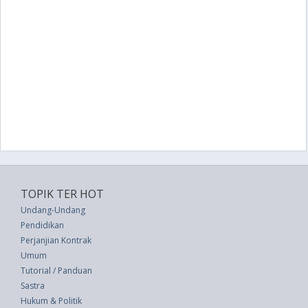
TOPIK TER HOT
Undang-Undang
Pendidikan
Perjanjian Kontrak
Umum
Tutorial / Panduan
Sastra
Hukum & Politik