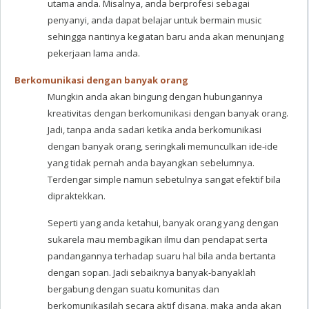
utama anda. Misalnya, anda berprofesi sebagai
penyanyi, anda dapat belajar untuk bermain music
sehingga nantinya kegiatan baru anda akan menunjang
pekerjaan lama anda.
Berkomunikasi dengan banyak orang
Mungkin anda akan bingung dengan hubungannya
kreativitas dengan berkomunikasi dengan banyak orang.
Jadi, tanpa anda sadari ketika anda berkomunikasi
dengan banyak orang, seringkali memunculkan ide-ide
yang tidak pernah anda bayangkan sebelumnya.
Terdengar simple namun sebetulnya sangat efektif bila
dipraktekkan.
Seperti yang anda ketahui, banyak orang yang dengan
sukarela mau membagikan ilmu dan pendapat serta
pandangannya terhadap suaru hal bila anda bertanta
dengan sopan. Jadi sebaiknya banyak-banyaklah
bergabung dengan suatu komunitas dan
berkomunikasilah secara aktif disana, maka anda akan