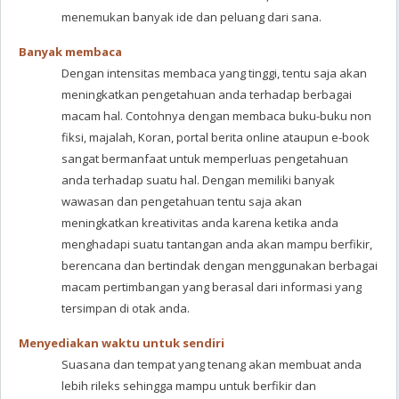
menemukan banyak ide dan peluang dari sana.
Banyak membaca
Dengan intensitas membaca yang tinggi, tentu saja akan
meningkatkan pengetahuan anda terhadap berbagai
macam hal. Contohnya dengan membaca buku-buku non
fiksi, majalah, Koran, portal berita online ataupun e-book
sangat bermanfaat untuk memperluas pengetahuan
anda terhadap suatu hal. Dengan memiliki banyak
wawasan dan pengetahuan tentu saja akan
meningkatkan kreativitas anda karena ketika anda
menghadapi suatu tantangan anda akan mampu berfikir,
berencana dan bertindak dengan menggunakan berbagai
macam pertimbangan yang berasal dari informasi yang
tersimpan di otak anda.
Menyediakan waktu untuk sendiri
Suasana dan tempat yang tenang akan membuat anda
lebih rileks sehingga mampu untuk berfikir dan