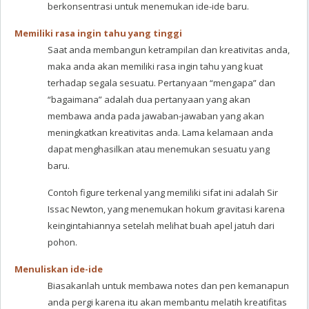
berkonsentrasi untuk menemukan ide-ide baru.
Memiliki rasa ingin tahu yang tinggi
Saat anda membangun ketrampilan dan kreativitas anda,
maka anda akan memiliki rasa ingin tahu yang kuat
terhadap segala sesuatu. Pertanyaan “mengapa” dan
“bagaimana” adalah dua pertanyaan yang akan
membawa anda pada jawaban-jawaban yang akan
meningkatkan kreativitas anda. Lama kelamaan anda
dapat menghasilkan atau menemukan sesuatu yang
baru.
Contoh figure terkenal yang memiliki sifat ini adalah Sir
Issac Newton, yang menemukan hokum gravitasi karena
keingintahiannya setelah melihat buah apel jatuh dari
pohon.
Menuliskan ide-ide
Biasakanlah untuk membawa notes dan pen kemanapun
anda pergi karena itu akan membantu melatih kreatifitas