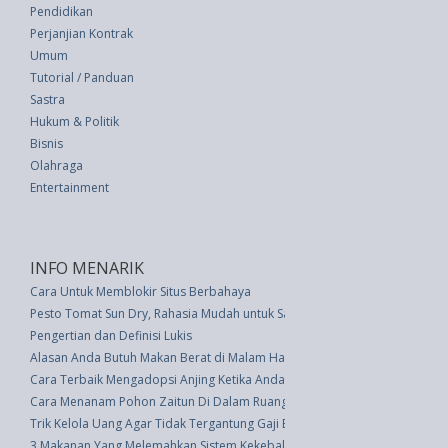
Pendidikan
Perjanjian Kontrak
Umum
Tutorial / Panduan
Sastra
Hukum & Politik
Bisnis
Olahraga
Entertainment
INFO MENARIK
Cara Untuk Memblokir Situs Berbahaya
Pesto Tomat Sun Dry, Rahasia Mudah untuk Saus & Sandwich Lebih Berar
Pengertian dan Definisi Lukis
Alasan Anda Butuh Makan Berat di Malam Hari, Bagaimana Mengatasinya
Cara Terbaik Mengadopsi Anjing Ketika Anda Memiliki Anak
Cara Menanam Pohon Zaitun Di Dalam Ruangan
Trik Kelola Uang Agar Tidak Tergantung Gaji Bulanan
3 Makanan Yang Melemahkan Sistem Kekebalan Tubuh Anda