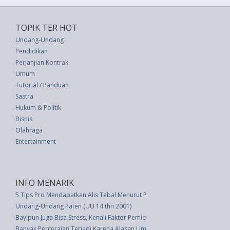
TOPIK TER HOT
Undang-Undang
Pendidikan
Perjanjian Kontrak
Umum
Tutorial / Panduan
Sastra
Hukum & Politik
Bisnis
Olahraga
Entertainment
INFO MENARIK
5 Tips Pro Mendapatkan Alis Tebal Menurut Para Ahli
Undang-Undang Paten (UU 14 thn 2001)
Bayipun Juga Bisa Stress, Kenali Faktor Pemicunya
Banyak Perceraian Terjadi Karena Alasan Umum Ini