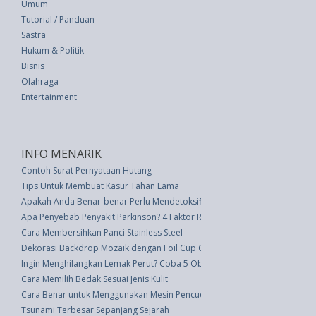
Umum
Tutorial / Panduan
Sastra
Hukum & Politik
Bisnis
Olahraga
Entertainment
INFO MENARIK
Contoh Surat Pernyataan Hutang
Tips Untuk Membuat Kasur Tahan Lama
Apakah Anda Benar-benar Perlu Mendetoksifikasi dari Deodoran Anda?
Apa Penyebab Penyakit Parkinson? 4 Faktor Risiko yang Perlu Anda Ketahu
Cara Membersihkan Panci Stainless Steel
Dekorasi Backdrop Mozaik dengan Foil Cup Cake
Ingin Menghilangkan Lemak Perut? Coba 5 Obat Rumahan Ini
Cara Memilih Bedak Sesuai Jenis Kulit
Cara Benar untuk Menggunakan Mesin Pencuci Piring
Tsunami Terbesar Sepanjang Sejarah