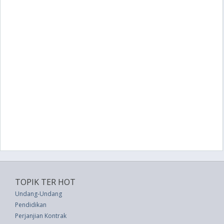
TOPIK TER HOT
Undang-Undang
Pendidikan
Perjanjian Kontrak