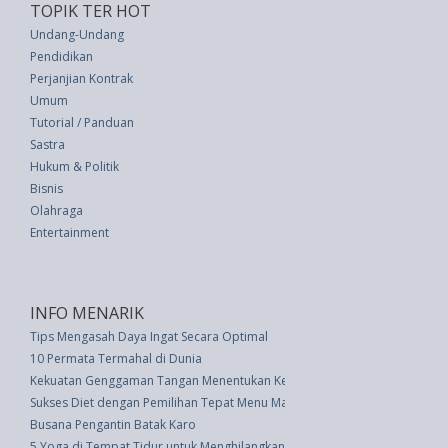
TOPIK TER HOT
Undang-Undang
Pendidikan
Perjanjian Kontrak
Umum
Tutorial / Panduan
Sastra
Hukum & Politik
Bisnis
Olahraga
Entertainment
INFO MENARIK
Tips Mengasah Daya Ingat Secara Optimal
10 Permata Termahal di Dunia
Kekuatan Genggaman Tangan Menentukan Kesuksesan Masa Depan
Sukses Diet dengan Pemilihan Tepat Menu Makan Siang
Busana Pengantin Batak Karo
5 Yoga di Tempat Tidur untuk Menghilangkan Sakit Leher dan Bahu