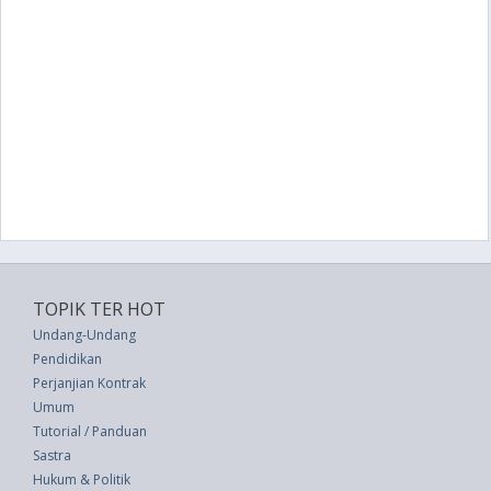
TOPIK TER HOT
Undang-Undang
Pendidikan
Perjanjian Kontrak
Umum
Tutorial / Panduan
Sastra
Hukum & Politik