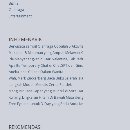
Bisnis
Olahraga
Entertainment
INFO MENARIK
Berwisata sambil Olahraga Cobalah 5 Aktivitas Ini
Makanan & Minuman yang Ampuh Melawan Kantuk Selain Kopi
Ide Menyenangkan di Hari Valentine, Tak Peduli Anda Merayakan atau Tid
Apa Itu Temporary Chat di ChatGPT dan Gimana Cara Menggunakannya?
Aneka Jenis Celana Dalam Wanita
Wah, Mark Zuckerberg Baca Buku Sejarah Islam
Langkah Mudah Menulis Cerita Pendek
Mengusir Rasa Lapar yang Muncul di Sore Hari
Kurangi Lingkaran Hitam Di Bawah Mata dengan Teknik Efektif Ini, Tips
Tren Eyeliner untuk D-Day yang Perlu Anda Ketahui
REKOMENDASI