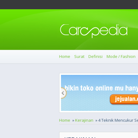
Home
Surat
Definisi
Mode / Fashion
Home
»
Kerajinan
» 4 Teknik Mencukur S