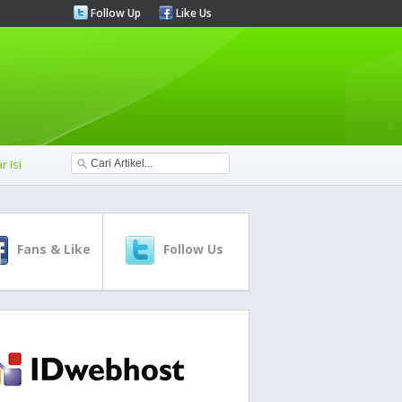
Follow Up
Like Us
r Isi
Fans & Like
Follow Us