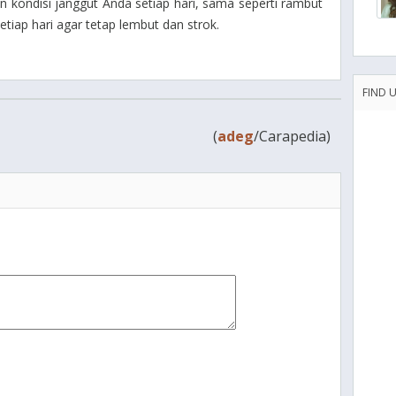
kondisi janggut Anda setiap hari, sama seperti rambut
iap hari agar tetap lembut dan strok.
FIND 
(
adeg
/Carapedia)