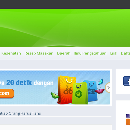
Kesehatan
Resep Masakan
Daerah
Ilmu Pengetahuan
Lirik
Dafta
etiap Orang Harus Tahu