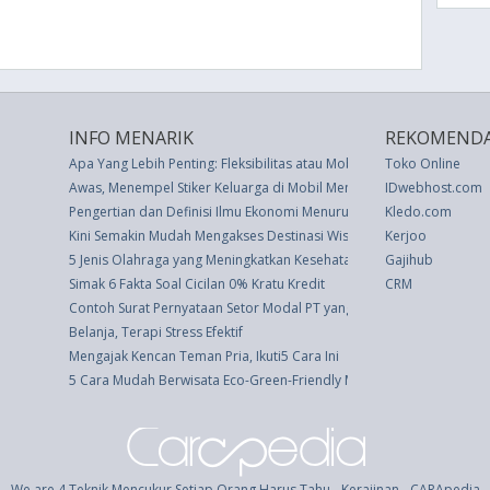
INFO MENARIK
REKOMENDA
Apa Yang Lebih Penting: Fleksibilitas atau Mobilitas?
Toko Online
Awas, Menempel Stiker Keluarga di Mobil Mengundang Kejahatan
IDwebhost.com
Pengertian dan Definisi Ilmu Ekonomi Menurut Para Ahli
Kledo.com
Kini Semakin Mudah Mengakses Destinasi Wisata Papua
Kerjoo
5 Jenis Olahraga yang Meningkatkan Kesehatan Otak
Gajihub
Simak 6 Fakta Soal Cicilan 0% Kratu Kredit
CRM
Contoh Surat Pernyataan Setor Modal PT yang Baru
Belanja, Terapi Stress Efektif
Mengajak Kencan Teman Pria, Ikuti5 Cara Ini
5 Cara Mudah Berwisata Eco-Green-Friendly Musim Panas Ini
We are 4 Teknik Mencukur Setiap Orang Harus Tahu - Kerajinan - CARApedia