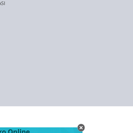
SI
nggaran 1972/1973 (UU 1 thn 1972)
Umat Beragama