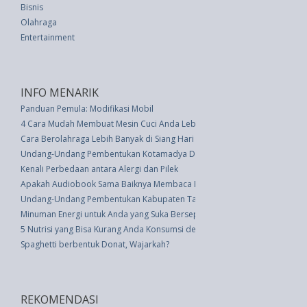
Bisnis
Olahraga
Entertainment
INFO MENARIK
Panduan Pemula: Modifikasi Mobil
4 Cara Mudah Membuat Mesin Cuci Anda Lebih Lama
Cara Berolahraga Lebih Banyak di Siang Hari
Undang-Undang Pembentukan Kotamadya Daerah Tingkat Ii Bekasi (UU 9 
Kenali Perbedaan antara Alergi dan Pilek
Apakah Audiobook Sama Baiknya Membaca Buku?
Undang-Undang Pembentukan Kabupaten Tambrauw Di Provinsi Papua Bar
Minuman Energi untuk Anda yang Suka Bersepeda: Penjelasan Hidrasi
5 Nutrisi yang Bisa Kurang Anda Konsumsi dengan Diet Vegan
Spaghetti berbentuk Donat, Wajarkah?
REKOMENDASI