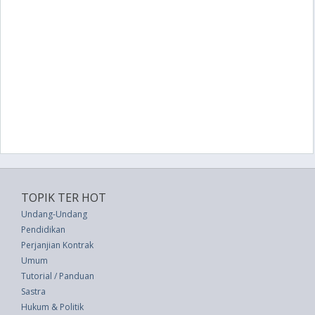
TOPIK TER HOT
Undang-Undang
Pendidikan
Perjanjian Kontrak
Umum
Tutorial / Panduan
Sastra
Hukum & Politik