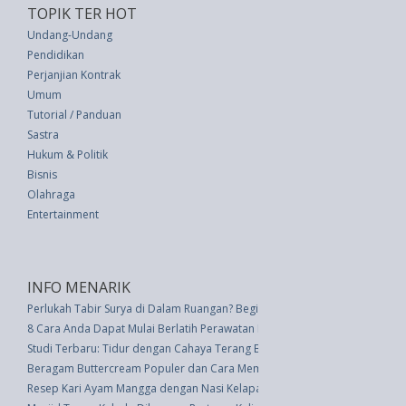
TOPIK TER HOT
Undang-Undang
Pendidikan
Perjanjian Kontrak
Umum
Tutorial / Panduan
Sastra
Hukum & Politik
Bisnis
Olahraga
Entertainment
INFO MENARIK
Perlukah Tabir Surya di Dalam Ruangan? Begini Faktanya
8 Cara Anda Dapat Mulai Berlatih Perawatan Diri Saat Ini
Studi Terbaru: Tidur dengan Cahaya Terang Bisa Membahayakan Kesehat
Beragam Buttercream Populer dan Cara Membuatnya
Resep Kari Ayam Mangga dengan Nasi Kelapa, Cocok untuk Menu Sahur