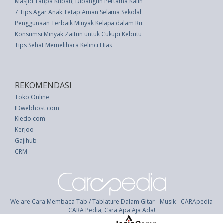
Masjid Tanpa Kubah, Dibangun Pertama Kalinya Oleh Australia
7 Tips Agar Anak Tetap Aman Selama Sekolah Jarak Jauh atau Online
Penggunaan Terbaik Minyak Kelapa dalam Rutinitas Kecantikan Anda
Konsumsi Minyak Zaitun untuk Cukupi Kebutuhan Lemak
Tips Sehat Memelihara Kelinci Hias
REKOMENDASI
Toko Online
IDwebhost.com
Kledo.com
Kerjoo
Gajihub
CRM
We are Cara Membaca Tab / Tablature Dalam Gitar - Musik - CARApedia
CARA Pedia, Cara Apa Aja Ada!