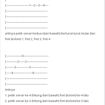
|———————-1—2—3—4—-
|—————————————–
|—————————————–
|—————————————–
|—————————————–
artinya petik senar kedua (dari bawah) berturut-turut mulai dari
fret (kolom) 1, fret 2, fret 3, fret 4
|—————0————————-
|———–2——2———————
|——–3————-3—————–
|—–4——————-4————–
|—————————————–
|—————————————–
Artinya
1. petik senar ke-4 (hitung dari bawah) fret (kolom) ke-4 lalu
2. petik senar ke-3 (hitung dari bawah) fret (kolom) ke-3 lalu