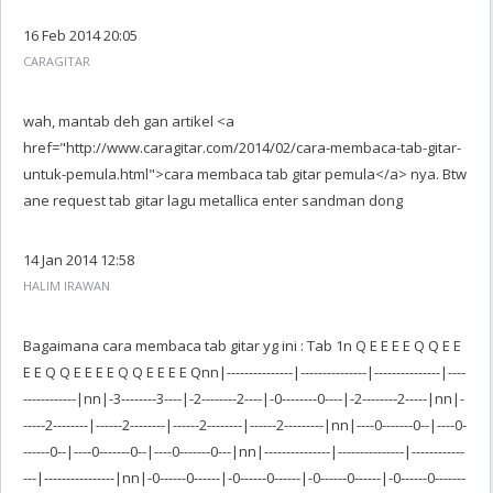
16 Feb 2014 20:05
CARAGITAR
wah, mantab deh gan artikel <a
href="http://www.caragitar.com/2014/02/cara-membaca-tab-gitar-
untuk-pemula.html">cara membaca tab gitar pemula</a> nya. Btw
ane request tab gitar lagu metallica enter sandman dong
14 Jan 2014 12:58
HALIM IRAWAN
Bagaimana cara membaca tab gitar yg ini : Tab 1n Q E E E E Q Q E E
E E Q Q E E E E Q Q E E E E Qnn|---------------|---------------|---------------|----
------------|nn|-3--------3----|-2--------2----|-0--------0----|-2--------2-----|nn|-
-----2--------|------2--------|------2--------|------2---------|nn|----0-------0--|----0-
------0--|----0-------0--|----0-------0---|nn|---------------|---------------|------------
---|----------------|nn|-0------0------|-0------0------|-0------0------|-0------0-------