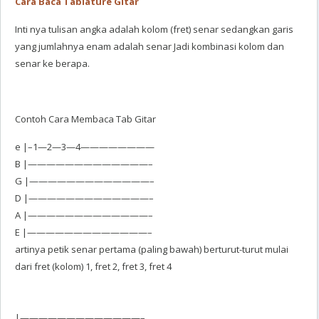
Cara Baca Tablature Gitar
Inti nya tulisan angka adalah kolom (fret) senar sedangkan garis
yang jumlahnya enam adalah senar Jadi kombinasi kolom dan
senar ke berapa.
Contoh Cara Membaca Tab Gitar
e |–1—2—3—4————————
B |—————————————–
G |—————————————–
D |—————————————–
A |—————————————–
E |—————————————–
artinya petik senar pertama (paling bawah) berturut-turut mulai
dari fret (kolom) 1, fret 2, fret 3, fret 4
|—————————————–