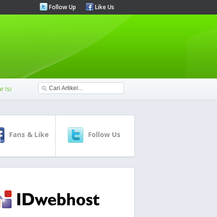
Follow Up
Like Us
r Isi
Fans & Like
Follow Us