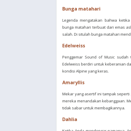
Bunga matahari
Legenda mengatakan bahwa ketika 
bunga matahari terbuat dari emas a
salah. Di situlah bunga matahari men
Edelweiss
Penggemar Sound of Music sudah tah
Edelweiss berdiri untuk keberanian
kondisi Alpine yang keras.
Amaryllis
Mekar yang asertif ini tampak seper
mereka menandakan kebanggaan. Mere
tidak sabar untuk membagikannya.
Dahlia
Ketika Anda mendengar namanya, And