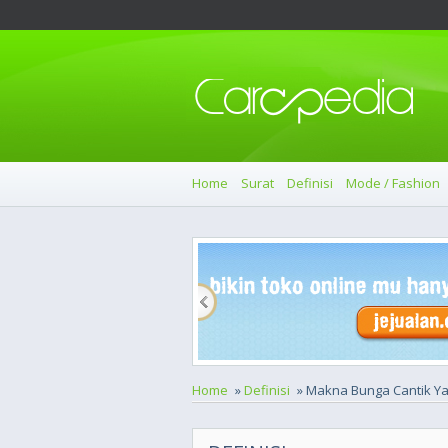
Home
Surat
Definisi
Mode / Fashion
Home
»
Definisi
» Makna Bunga Cantik Y