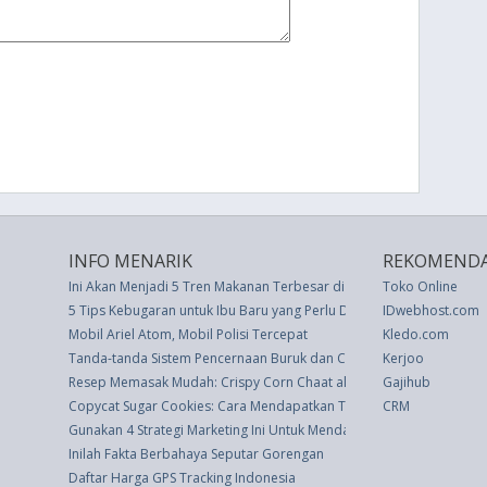
INFO MENARIK
REKOMENDA
Ini Akan Menjadi 5 Tren Makanan Terbesar di Tahun 2018, Menurut 
Toko Online
5 Tips Kebugaran untuk Ibu Baru yang Perlu Diketahui
IDwebhost.com
Mobil Ariel Atom, Mobil Polisi Tercepat
Kledo.com
Tanda-tanda Sistem Pencernaan Buruk dan Cara Meningkatkan Kes
Kerjoo
Resep Memasak Mudah: Crispy Corn Chaat ala Mumbai
Gajihub
Copycat Sugar Cookies: Cara Mendapatkan Tekstur Lembut yang S
CRM
Gunakan 4 Strategi Marketing Ini Untuk Mendapatkan Loyalitas Cus
Inilah Fakta Berbahaya Seputar Gorengan
Daftar Harga GPS Tracking Indonesia