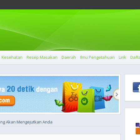
Kesehatan
Resep Masakan
Daerah
Ilmu Pengetahuan
Lirik
Dafta
ang Akan Mengejutkan Anda