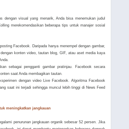
us dengan visual yang menarik, Anda bisa menemukan judul
ling merekomendasikan beberapa tips untuk manajer sosial
 posting Facebook. Daripada hanya menempel dengan gambar,
ngan konten video, tautan blog, GIF, atau aset media kaya
Anda.
akan sebagai pengganti gambar pratinjau. Facebook secara
 konten saat Anda membagikan tautan.
eksperimen dengan video Live Facebook. Algoritma Facebook
ng saat ini terjadi sehingga muncul lebih tinggi di News Feed
tuk meningkatkan jangkauan
alami penurunan jangkauan organik sebesar 52 persen. Jika
Facebook, ini dapat membantu meringankan beberapa dampak