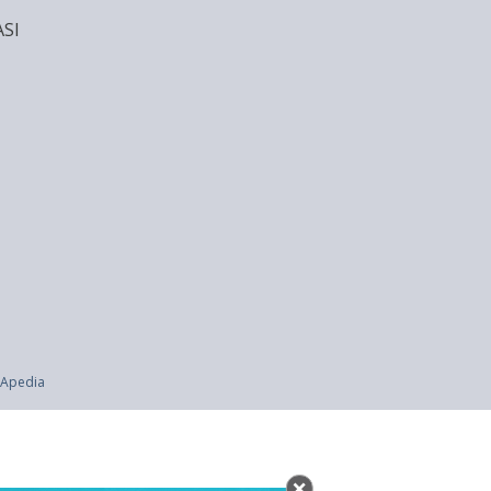
SI
 (UU 14 thn 2003)
ehari?
RApedia