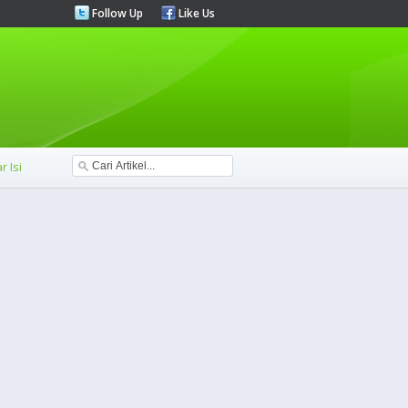
Follow Up
Like Us
r Isi