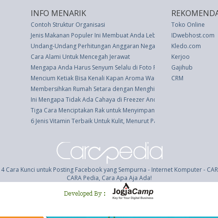
INFO MENARIK
REKOMENDA
Contoh Struktur Organisasi
Toko Online
Jenis Makanan Populer Ini Membuat Anda Lebih Cepat Menua
IDwebhost.com
Undang-Undang Perhitungan Anggaran Negara Tahun Anggaran 2001
Kledo.com
Cara Alami Untuk Mencegah Jerawat
Kerjoo
Mengapa Anda Harus Senyum Selalu di Foto Paspor Anda
Gajihub
Mencium Ketiak Bisa Kenali Kapan Aroma Wanita Paling Menarik
CRM
Membersihkan Rumah Setara dengan Menghisap 20 Batang Rokok S
Ini Mengapa Tidak Ada Cahaya di Freezer Anda?
Tiga Cara Menciptakan Rak untuk Menyimpan Perkakas Rumah
6 Jenis Vitamin Terbaik Untuk Kulit, Menurut Para Ahli
 4 Cara Kunci untuk Posting Facebook yang Sempurna - Internet Komputer - CA
CARA Pedia, Cara Apa Aja Ada!