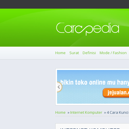
Home
Surat
Definisi
Mode / Fashion
Home
»
Internet Komputer
» 4 Cara Kunc