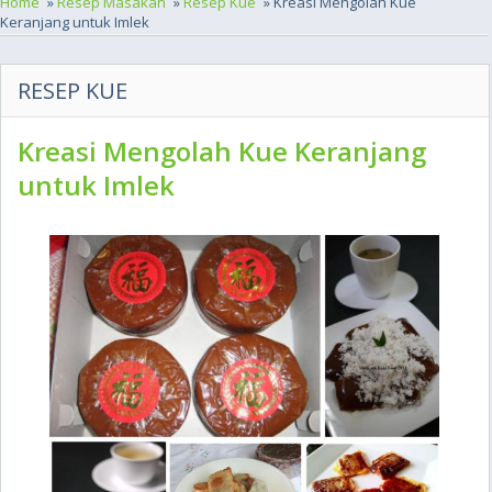
Home
»
Resep Masakan
»
Resep Kue
» Kreasi Mengolah Kue
Keranjang untuk Imlek
RESEP KUE
Kreasi Mengolah Kue Keranjang
untuk Imlek