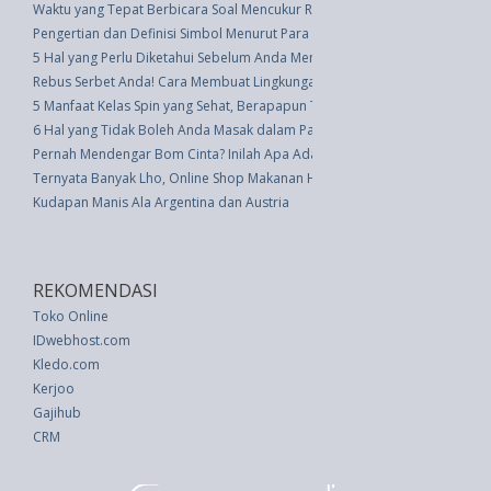
Waktu yang Tepat Berbicara Soal Mencukur Rambut dengan Anak-anak
Pengertian dan Definisi Simbol Menurut Para Ahli
5 Hal yang Perlu Diketahui Sebelum Anda Menyemprotkan Hama
Rebus Serbet Anda! Cara Membuat Lingkungan Lebih Bersih Ketimbang To
5 Manfaat Kelas Spin yang Sehat, Berapapun Tingkat Kebugaran Anda
6 Hal yang Tidak Boleh Anda Masak dalam Panci Instan
Pernah Mendengar Bom Cinta? Inilah Apa Adanya!
Ternyata Banyak Lho, Online Shop Makanan Halal di Jepang
Kudapan Manis Ala Argentina dan Austria
REKOMENDASI
Toko Online
IDwebhost.com
Kledo.com
Kerjoo
Gajihub
CRM