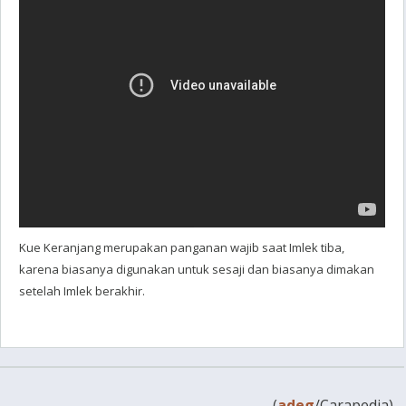
Kue Keranjang merupakan panganan wajib saat Imlek tiba,
karena biasanya digunakan untuk sesaji dan biasanya dimakan
setelah Imlek berakhir.
(
adeg
/Carapedia)