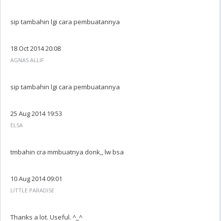
sip tambahin lgi cara pembuatannya
18 Oct 2014 20:08
AGNAS ALLIF
sip tambahin lgi cara pembuatannya
25 Aug 2014 19:53
ELSA
tmbahin cra mmbuatnya donk,, lw bsa
10 Aug 2014 09:01
LITTLE PARADISE
Thanks a lot. Useful. ^_^