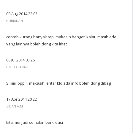
09 Aug 2014 22:03
NURJANAH
contoh kurang banyak tapi makasih banget, kalau masih ada
yang lainnya boleh dong kita lihat...?
06 Jul 2014 05:26
UMI KASANAH
Siiiiiiiiiippp!!!. makasih, entar klo ada info boleh dong dibagi !
17 Apr 2014 20:22
ZIDAN A.M
kita menjadi semakin berkreasi