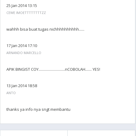
25 Jan 2014 13:15
CEWE IMOETTTTTTTTZZ
wahhh bisa buat tugas nichhhhhhhhhh......
17 Jan 2014 17:10
ARNANDO MARCELLO
APIK BINGIST COY.............................nCOBOLAH....... YES!
13 Jan 2014 18:58
ANTO
thanks ya info nya sngt membantu