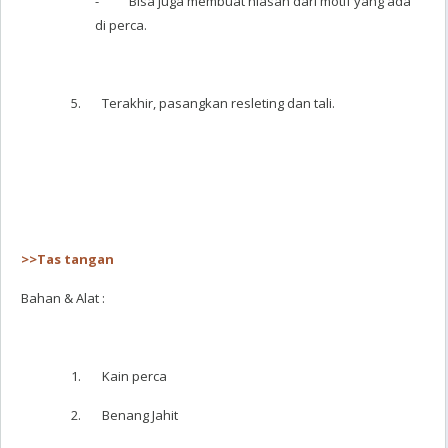
- Bisa juga membuat hiasan dari motif yang ada
di perca.
5. Terakhir, pasangkan resleting dan tali.
>>Tas tangan
Bahan & Alat :
1. Kain perca
2. Benang Jahit