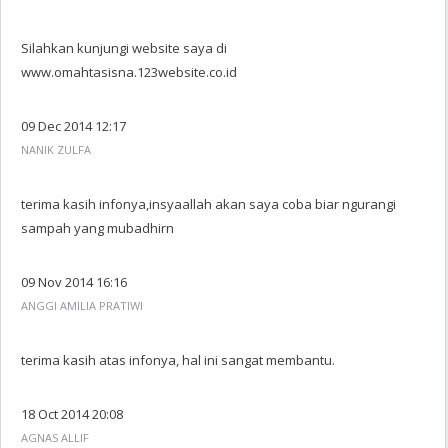
Silahkan kunjungi website saya di
www.omahtasisna.123website.co.id
09 Dec 2014 12:17
NANIK ZULFA
terima kasih infonya,insyaallah akan saya coba biar ngurangi
sampah yang mubadhirn
09 Nov 2014 16:16
ANGGI AMILIA PRATIWI
terima kasih atas infonya, hal ini sangat membantu.
18 Oct 2014 20:08
AGNAS ALLIF