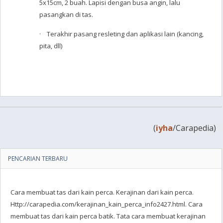
5x15cm, 2 buah. Lapisi dengan busa angin, lalu
pasangkan di tas.
· Terakhir pasang resleting dan aplikasi lain (kancing,
pita, dll)
(
iyha
/Carapedia)
PENCARIAN TERBARU
Cara membuat tas dari kain perca. Kerajinan dari kain perca.
Http://carapedia.com/kerajinan_kain_perca_info2427.html. Cara
membuat tas dari kain perca batik. Tata cara membuat kerajinan