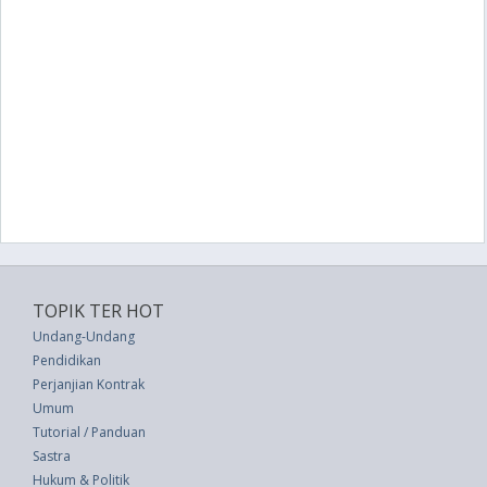
TOPIK TER HOT
Undang-Undang
Pendidikan
Perjanjian Kontrak
Umum
Tutorial / Panduan
Sastra
Hukum & Politik