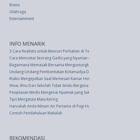
Bisnis
Olahraga
Entertainment
INFO MENARIK
3 Cara Realistis untuk Mencuri Perhatian di Tengah Kesibukan Kerja
Cara Mencintai Seorang Gadis yang Nyaman dengan Diri Sendiri
Bagaimana Memasak Bersama Menguntungkan Hubungan Anda
Undang-Undang Pembentukan Kotamadya Daerah Tingkat Ii Bekasi (UU 9 
Risiko Mengejutkan Saat Memesan Kamar Hotel Via Online
Wow, Ilmu Dari Sekolah Tidak Selalu Berguna di Dunia Kerja
Penjelasan Medis Mengenai Nyamuk yang Suka Manusia Berdarah Manis
Tips Mengatasi Mata Kering
Haruskah Anda Minum Air Pertama di Pagi Hari?
Contoh Pendahuluan Makalah
REKOMENDASI