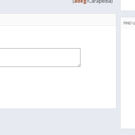
(
adeg
/Carapedia)
FIND 