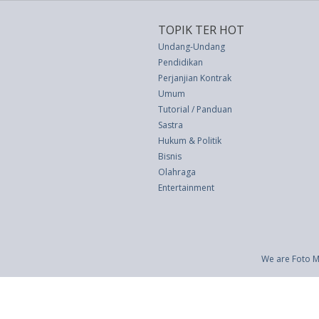
TOPIK TER HOT
Undang-Undang
Pendidikan
Perjanjian Kontrak
Umum
Tutorial / Panduan
Sastra
Hukum & Politik
Bisnis
Olahraga
Entertainment
We are Foto M