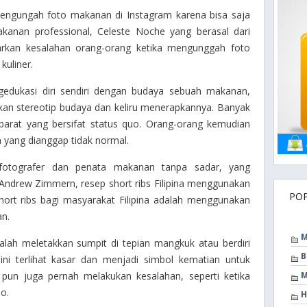
 mengungah foto makanan di Instagram karena bisa saja
akanan professional, Celeste Noche yang berasal dari
arkan kesalahan orang-orang ketika mengunggah foto
kuliner.
edukasi diri sendiri dengan budaya sebuah makanan,
an stereotip budaya dan keliru menerapkannya. Banyak
barat yang bersifat status quo. Orang-orang kemudian
yang dianggap tidak normal.
h fotografer dan penata makanan tanpa sadar, yang
. Andrew Zimmern, resep
short ribs
Filipina menggunakan
PO
hort ribs bagi masyarakat Filipina adalah menggunakan
an.
M
alah meletakkan sumpit di tepian mangkuk atau berdiri
B
ini terlihat kasar dan menjadi simbol kematian untuk
 pun juga pernah melakukan kesalahan, seperti ketika
M
o.
H