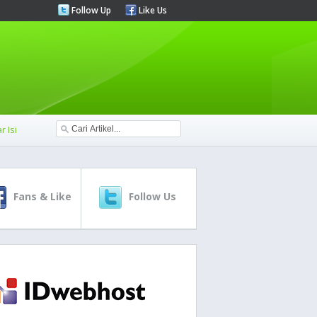
Follow Up
Like Us
r Isi
Fans & Like
Follow Us