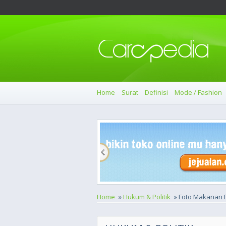
Home
Surat
Definisi
Mode / Fashion
Home
»
Hukum & Politik
» Foto Makanan R