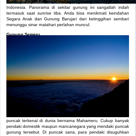
Gunung Rinjani terkenal sebagai gunung tertinggi ke-2 di
Indonesia. Panorama di sekitar gunung ini sangatlah indah
termasuk saat
sunrise
tiba. Anda bisa menikmati keindahan
Segara Anak dan Gunung Barujari dari ketinggihan sembari
menunggu sinar matahari perlahan muncul.
Gunung Semeru
Nah, inilah gunung tertinggi di Pulau Jawa yang memiliki
puncak terkenal di dunia bernama Mahameru. Cukup banyak
pendaki domestik maupun mancanegara yang mendaki puncak
gunung tersebut. Di puncak sana, para pendaki disuguhkan