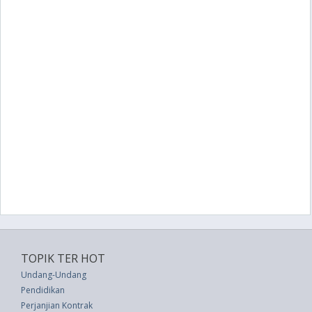
TOPIK TER HOT
Undang-Undang
Pendidikan
Perjanjian Kontrak