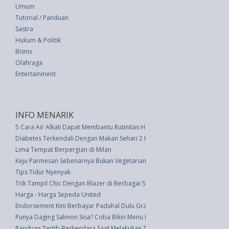
Umum
Tutorial / Panduan
Sastra
Hukum & Politik
Bisnis
Olahraga
Entertainment
INFO MENARIK
5 Cara Air Alkali Dapat Membantu Rutinitas Harian Anda
Diabetes Terkendali Dengan Makan Sehari 2 Kali
Lima Tempat Berpergian di Milan
Keju Parmesan Sebenarnya Bukan Vegetarian�Ini Yang Harus Diketahui
Tips Tidur Nyenyak
Trik Tampil Chic Dengan Blazer di Berbagai Suasana
Harga - Harga Sepeda United
Endorsement Kini Berbayar Padahal Dulu Gratis, Mengapa?
Punya Daging Salmon Sisa? Coba Bikin Menu Makan Malam Cepat dan Lezat
Panduan Tertib Berkendara Saat Melakukan Touring