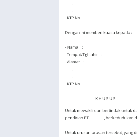
.
.
KTP No. :
Dengan ini memberi kuasa kepada :
- Nama :
Tempat/Tgl Lahir :
Alamat : .
.
.
KTP No. :
------------------------ K H U S U S -----------------
Untuk mewakili dan bertindak untuk 
pendirian PT. …………, berkedudukan di
Untuk urusan-urusan tersebut, yang 