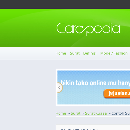
Home
Surat
Definisi
Mode / Fashion
Home
»
Surat
»
Surat Kuasa
» Contoh Su