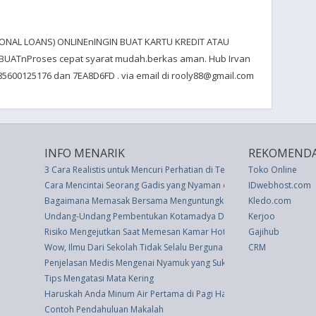
SONAL LOANS) ONLINEnINGIN BUAT KARTU KREDIT ATAU
UATnProses cepat syarat mudah.berkas aman. Hub Irvan
085600125176 dan 7EA8D6FD . via email di rooly88@gmail.com
INFO MENARIK
REKOMENDA
3 Cara Realistis untuk Mencuri Perhatian di Tengah Kesibukan Kerja
Toko Online
Cara Mencintai Seorang Gadis yang Nyaman dengan Diri Sendiri
IDwebhost.com
Bagaimana Memasak Bersama Menguntungkan Hubungan Anda
Kledo.com
Undang-Undang Pembentukan Kotamadya Daerah Tingkat Ii Bekasi (
Kerjoo
Risiko Mengejutkan Saat Memesan Kamar Hotel Via Online
Gajihub
Wow, Ilmu Dari Sekolah Tidak Selalu Berguna di Dunia Kerja
CRM
Penjelasan Medis Mengenai Nyamuk yang Suka Manusia Berdarah M
Tips Mengatasi Mata Kering
Haruskah Anda Minum Air Pertama di Pagi Hari?
Contoh Pendahuluan Makalah