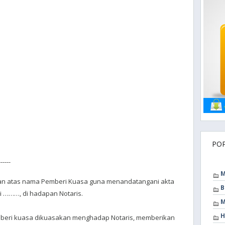
PO
-----
M
dan atas nama Pemberi Kuasa guna menandatangani akta
B
 ………, di hadapan Notaris.
M
H
diberi kuasa dikuasakan menghadap Notaris, memberikan