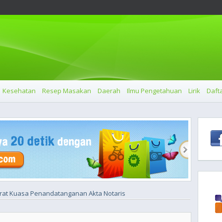
Kesehatan
Resep Masakan
Daerah
Ilmu Pengetahuan
Lirik
Dafta
rat Kuasa Penandatanganan Akta Notaris