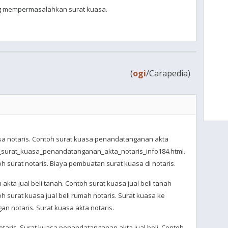
ang mempermasalahkan surat kuasa.
(
ogi
/Carapedia)
asa notaris. Contoh surat kuasa penandatanganan akta
h_surat_kuasa_penandatanganan_akta_notaris_info184.html.
h surat notaris. Biaya pembuatan surat kuasa di notaris.
ta jual beli tanah. Contoh surat kuasa jual beli tanah
oh surat kuasa jual beli rumah notaris. Surat kuasa ke
an notaris. Surat kuasa akta notaris.
aris. Surat kuasa penandatanganan akta jual beli. Contoh