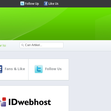
Follow Up
Like Us
r Isi
Fans & Like
Follow Us