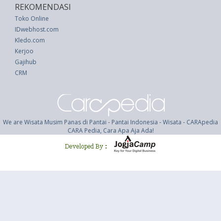
REKOMENDASI
Toko Online
IDwebhost.com
Kledo.com
Kerjoo
Gajihub
CRM
We are Wisata Musim Panas di Pantai - Pantai Indonesia - Wisata - CARApedia
CARA Pedia, Cara Apa Aja Ada!