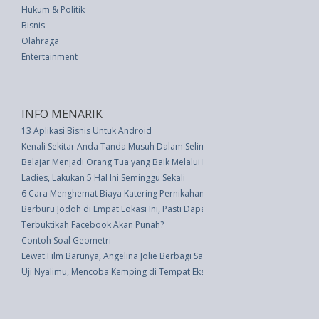
Hukum & Politik
Bisnis
Olahraga
Entertainment
INFO MENARIK
13 Aplikasi Bisnis Untuk Android
Kenali Sekitar Anda Tanda Musuh Dalam Selimut
Belajar Menjadi Orang Tua yang Baik Melalui Burung Laut
Ladies, Lakukan 5 Hal Ini Seminggu Sekali
6 Cara Menghemat Biaya Katering Pernikahan
Berburu Jodoh di Empat Lokasi Ini, Pasti Dapat
Terbuktikah Facebook Akan Punah?
Contoh Soal Geometri
Lewat Film Barunya, Angelina Jolie Berbagi Saran untuk Remaja Putri
Uji Nyalimu, Mencoba Kemping di Tempat Ekstrim Ini