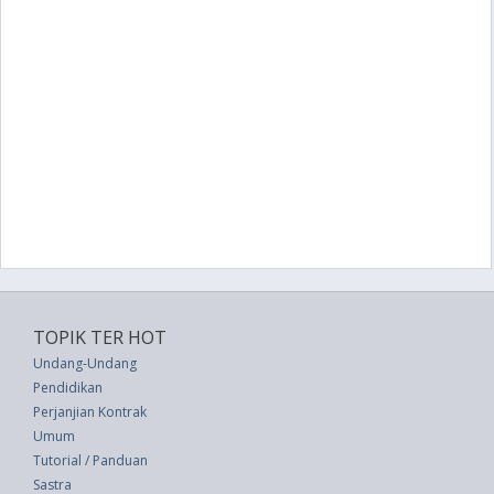
TOPIK TER HOT
Undang-Undang
Pendidikan
Perjanjian Kontrak
Umum
Tutorial / Panduan
Sastra