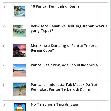
10 Pantai Terindah di Dunia
Berwisata Bahari ke Belitung, Kapan Waktu
yang Tepat?
Menikmati Kemping di Pantai Trikora,
Berani Coba?
Pantai Pasir Pink, Ada Lho di Indonesia
Pantai di Indonesia Tak Masuk Daftar
Peringkat Pantai Terbaik di Dunia
No Telephone Taxi di Jogja