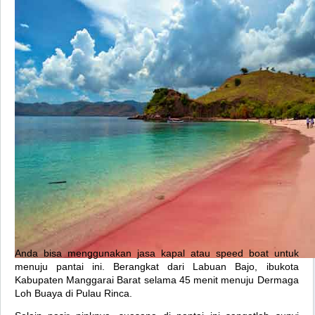
Anda bisa menggunakan jasa kapal atau speed boat untuk
menuju pantai ini. Berangkat dari Labuan Bajo, ibukota
Kabupaten Manggarai Barat selama 45 menit menuju Dermaga
Loh Buaya di Pulau Rinca.