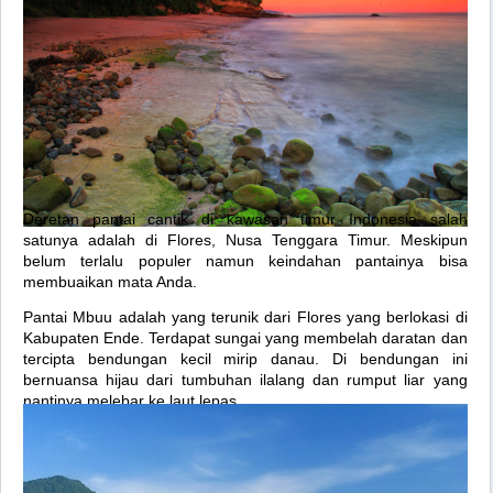
Deretan pantai cantik di kawasan timur Indonesia salah
satunya adalah di Flores, Nusa Tenggara Timur. Meskipun
belum terlalu populer namun keindahan pantainya bisa
membuaikan mata Anda.
Pantai Mbuu adalah yang terunik dari Flores yang berlokasi di
Kabupaten Ende. Terdapat sungai yang membelah daratan dan
tercipta bendungan kecil mirip danau. Di bendungan ini
bernuansa hijau dari tumbuhan ilalang dan rumput liar yang
nantinya melebar ke laut lepas.