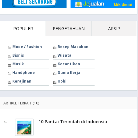
POPULER
PENGETAHUAN
ARSIP
Mode / Fashion
Resep Masakan
Bisnis
Wisata
Musik
Kecantikan
Handphone
Dunia Kerja
Kerajinan
Hobi
ARTIKEL TERKAIT (10)
10 Pantai Terindah di Indoensia