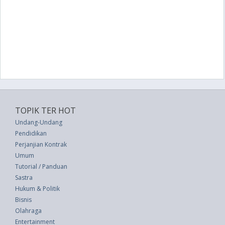
TOPIK TER HOT
Undang-Undang
Pendidikan
Perjanjian Kontrak
Umum
Tutorial / Panduan
Sastra
Hukum & Politik
Bisnis
Olahraga
Entertainment