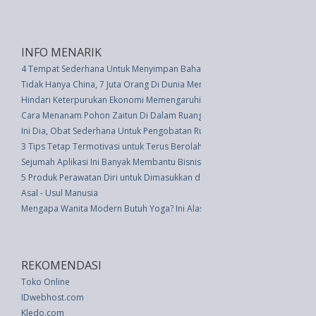
INFO MENARIK
4 Tempat Sederhana Untuk Menyimpan Bahan Makanan
Tidak Hanya China, 7 Juta Orang Di Dunia Meninggal Akibat Polusi Udara
Hindari Keterpurukan Ekonomi Memengaruhi Hubungan Anda dan Pasan
Cara Menanam Pohon Zaitun Di Dalam Ruangan
Ini Dia, Obat Sederhana Untuk Pengobatan Rumahan
3 Tips Tetap Termotivasi untuk Terus Berolahraga Sepanjang Tahun
Sejumah Aplikasi Ini Banyak Membantu Bisnis Start-Up, Coba Saja! (Bagian
5 Produk Perawatan Diri untuk Dimasukkan daam Rutinitas Harian Anda
Asal - Usul Manusia
Mengapa Wanita Modern Butuh Yoga? Ini Alasannya
REKOMENDASI
Toko Online
IDwebhost.com
Kledo.com